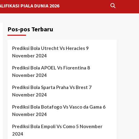
LIFIKASI PIALA DUNIA 2026
Pos-pos Terbaru
Prediksi Bola Utrecht Vs Heracles 9
November 2024
Prediksi Bola APOEL Vs Fiorentina 8
November 2024
Prediksi Bola Sparta Praha Vs Brest 7
November 2024
Prediksi Bola Botafogo Vs Vasco da Gama 6
November 2024
Prediksi Bola Empoli Vs Como 5 November
2024