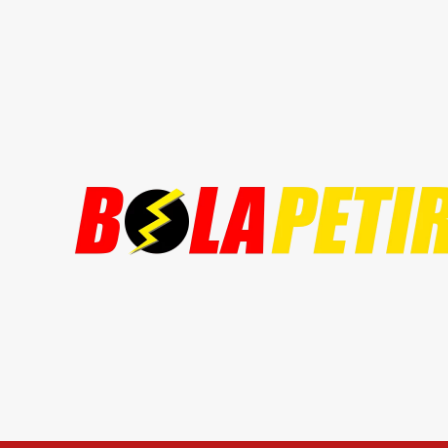
Skip
to
content