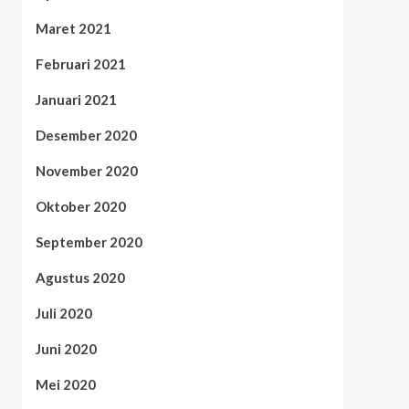
Maret 2021
Februari 2021
Januari 2021
Desember 2020
November 2020
Oktober 2020
September 2020
Agustus 2020
Juli 2020
Juni 2020
Mei 2020