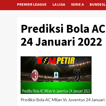
PREMIER LEAGUE
LA LIGA
SERIE A
BUNDESL
Prediksi Bola AC
24 Januari 2022
Prediksi Bola AC Milan Vs Juventus 24 Januari