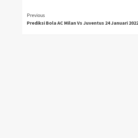
Continue
Previous
Prediksi Bola AC Milan Vs Juventus 24 Januari 202
Reading