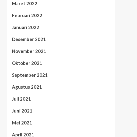
Maret 2022
Februari 2022
Januari 2022
Desember 2021
November 2021
Oktober 2021
September 2021
Agustus 2021
Juli 2021
Juni 2021
Mei 2021
April 2021