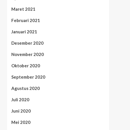
Maret 2021
Februari 2021
Januari 2021
Desember 2020
November 2020
Oktober 2020
September 2020
Agustus 2020
Juli 2020
Juni 2020
Mei 2020