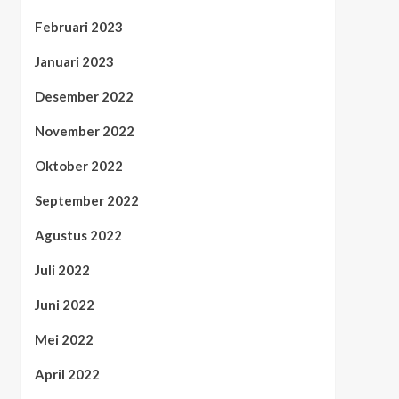
Februari 2023
Januari 2023
Desember 2022
November 2022
Oktober 2022
September 2022
Agustus 2022
Juli 2022
Juni 2022
Mei 2022
April 2022