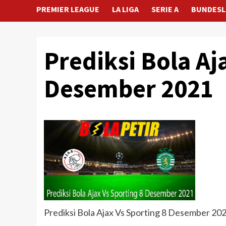
PREMIER LEAGUE
LA LIGA
SERIE A
BUNDESL
Prediksi Bola Aj
Desember 2021
Prediksi Bola Ajax Vs Sporting 8 Desember 20