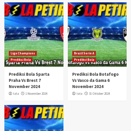
Liga Champions
Brazil Serie A
Prediksi Bola
Prediksi Bola
Prediksi Bola Sparta
Prediksi Bola Botafogo
Praha Vs Brest 7
Vs Vasco da Gama 6
November 2024
November 2024
tata
1 November 2024
tata
31 Oktober 2024