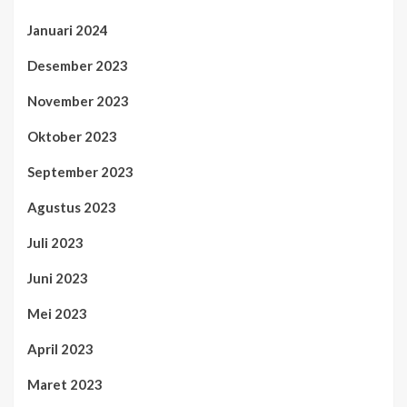
Januari 2024
Desember 2023
November 2023
Oktober 2023
September 2023
Agustus 2023
Juli 2023
Juni 2023
Mei 2023
April 2023
Maret 2023