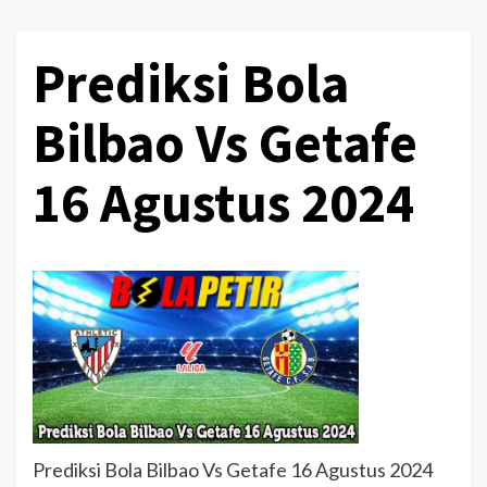
Prediksi Bola
Bilbao Vs Getafe
16 Agustus 2024
Prediksi Bola Bilbao Vs Getafe 16 Agustus 2024