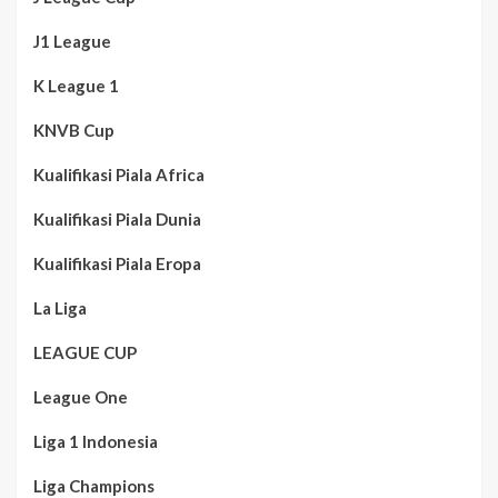
J1 League
K League 1
KNVB Cup
Kualifikasi Piala Africa
Kualifikasi Piala Dunia
Kualifikasi Piala Eropa
La Liga
LEAGUE CUP
League One
Liga 1 Indonesia
Liga Champions