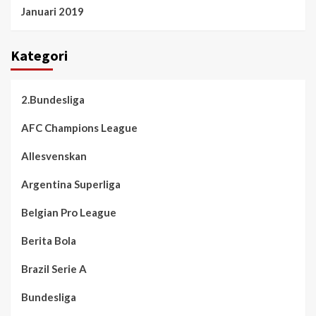
Januari 2019
Kategori
2.Bundesliga
AFC Champions League
Allesvenskan
Argentina Superliga
Belgian Pro League
Berita Bola
Brazil Serie A
Bundesliga