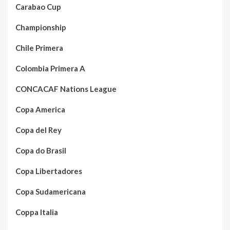
Carabao Cup
Championship
Chile Primera
Colombia Primera A
CONCACAF Nations League
Copa America
Copa del Rey
Copa do Brasil
Copa Libertadores
Copa Sudamericana
Coppa Italia