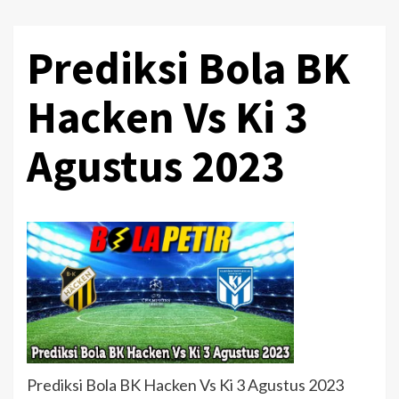
Prediksi Bola BK
Hacken Vs Ki 3
Agustus 2023
Prediksi Bola BK Hacken Vs Ki 3 Agustus 2023