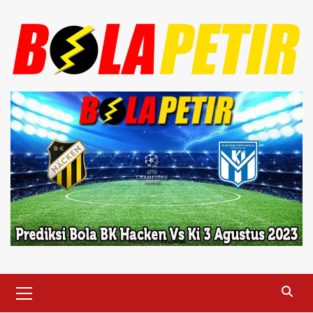
Skip
to
content
Primary
Menu