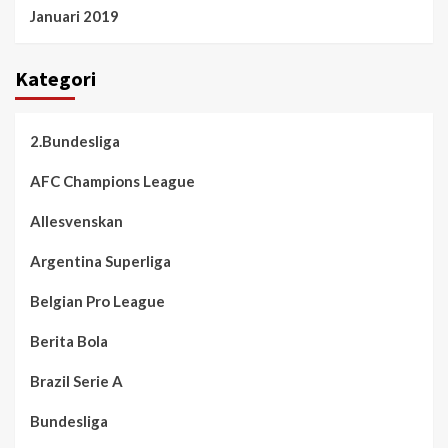
Januari 2019
Kategori
2.Bundesliga
AFC Champions League
Allesvenskan
Argentina Superliga
Belgian Pro League
Berita Bola
Brazil Serie A
Bundesliga