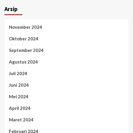
Arsip
November 2024
Oktober 2024
September 2024
Agustus 2024
Juli 2024
Juni 2024
Mei 2024
April 2024
Maret 2024
Februari 2024