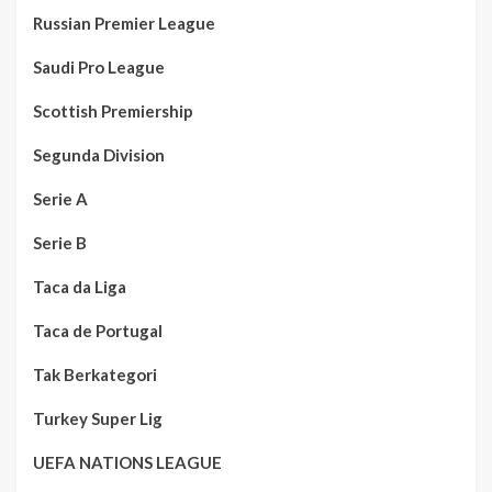
Russian Premier League
Saudi Pro League
Scottish Premiership
Segunda Division
Serie A
Serie B
Taca da Liga
Taca de Portugal
Tak Berkategori
Turkey Super Lig
UEFA NATIONS LEAGUE