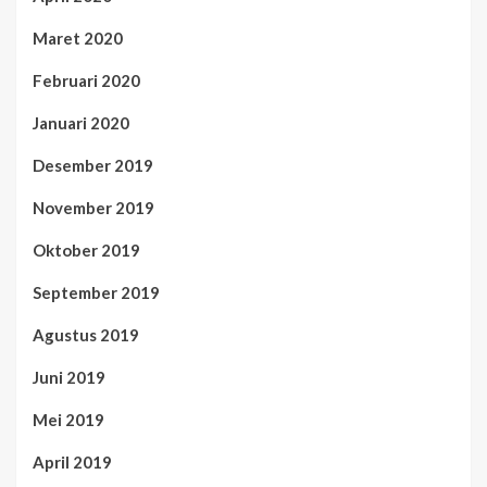
Maret 2020
Februari 2020
Januari 2020
Desember 2019
November 2019
Oktober 2019
September 2019
Agustus 2019
Juni 2019
Mei 2019
April 2019