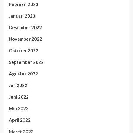
Februari 2023
Januari 2023
Desember 2022
November 2022
Oktober 2022
September 2022
Agustus 2022
Juli 2022
Juni 2022
Mei 2022
April 2022
Maret 2022