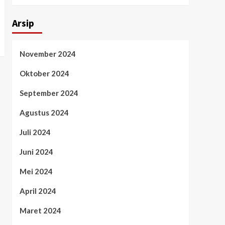
Arsip
November 2024
Oktober 2024
September 2024
Agustus 2024
Juli 2024
Juni 2024
Mei 2024
April 2024
Maret 2024