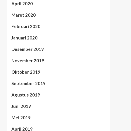
April 2020
Maret 2020
Februari 2020
Januari 2020
Desember 2019
November 2019
Oktober 2019
September 2019
Agustus 2019
Juni 2019
Mei 2019
April 2019