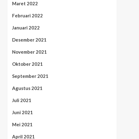
Maret 2022
Februari 2022
Januari 2022
Desember 2021
November 2021
Oktober 2021
September 2021
Agustus 2021
Juli 2021
Juni 2021
Mei 2021
April 2021