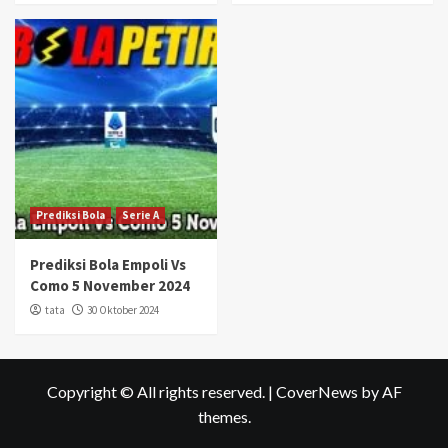
Prediksi Bola
Serie A
Prediksi Bola Empoli Vs
Como 5 November 2024
tata
30 Oktober 2024
Copyright © All rights reserved.
|
CoverNews
by AF
themes.