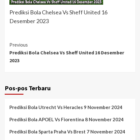
Prediksi Bola Chelsea Vs Sheff United 16
Desember 2023
Continue
Previous
Prediksi Bola Chelsea Vs Sheff United 16 Desember
Reading
2023
Pos-pos Terbaru
Prediksi Bola Utrecht Vs Heracles 9 November 2024
Prediksi Bola APOEL Vs Fiorentina 8 November 2024
Prediksi Bola Sparta Praha Vs Brest 7 November 2024