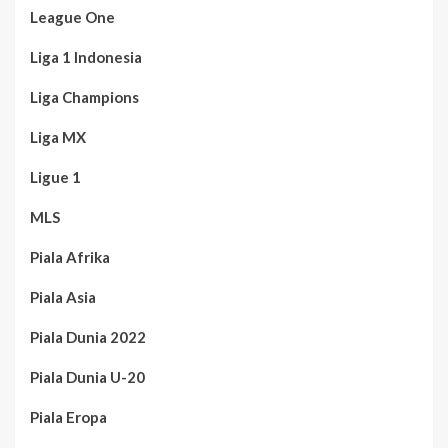
League One
Liga 1 Indonesia
Liga Champions
Liga MX
Ligue 1
MLS
Piala Afrika
Piala Asia
Piala Dunia 2022
Piala Dunia U-20
Piala Eropa