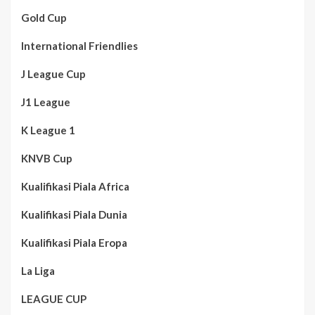
Gold Cup
International Friendlies
J League Cup
J1 League
K League 1
KNVB Cup
Kualifikasi Piala Africa
Kualifikasi Piala Dunia
Kualifikasi Piala Eropa
La Liga
LEAGUE CUP