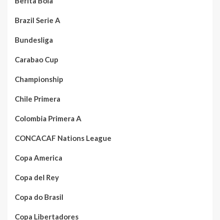
Berita Bola
Brazil Serie A
Bundesliga
Carabao Cup
Championship
Chile Primera
Colombia Primera A
CONCACAF Nations League
Copa America
Copa del Rey
Copa do Brasil
Copa Libertadores