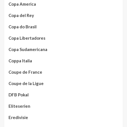
Copa America
Copa del Rey
Copa do Brasil
Copa Libertadores
Copa Sudamericana
Coppa Italia
Coupe de France
Coupe de la Ligue
DFB Pokal
Eliteserien
Eredivisie