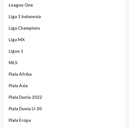
League One
Liga 1 Indonesia
Liga Champions
Liga MX
Ligue 1
MLS
Piala Afrika
Piala Asia
Piala Dunia 2022
Piala Dunia U-20
Piala Eropa