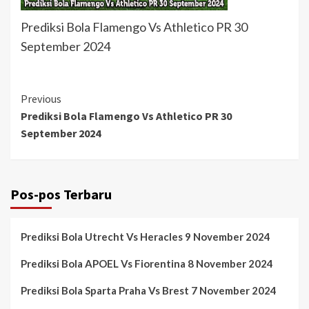
Prediksi Bola Flamengo Vs Athletico PR 30
September 2024
Continue
Previous
Prediksi Bola Flamengo Vs Athletico PR 30
Reading
September 2024
Pos-pos Terbaru
Prediksi Bola Utrecht Vs Heracles 9 November 2024
Prediksi Bola APOEL Vs Fiorentina 8 November 2024
Prediksi Bola Sparta Praha Vs Brest 7 November 2024