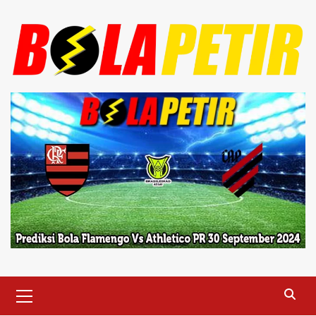
Skip
to
content
Primary
Menu