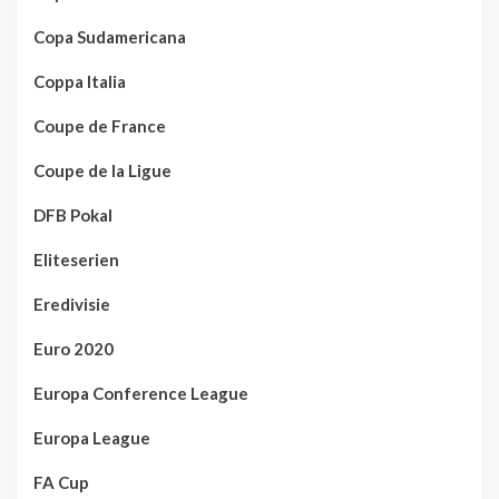
Copa Sudamericana
Coppa Italia
Coupe de France
Coupe de la Ligue
DFB Pokal
Eliteserien
Eredivisie
Euro 2020
Europa Conference League
Europa League
FA Cup