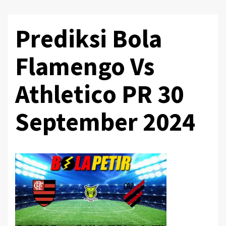
Prediksi Bola
Flamengo Vs
Athletico PR 30
September 2024