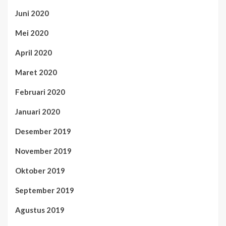
Juni 2020
Mei 2020
April 2020
Maret 2020
Februari 2020
Januari 2020
Desember 2019
November 2019
Oktober 2019
September 2019
Agustus 2019