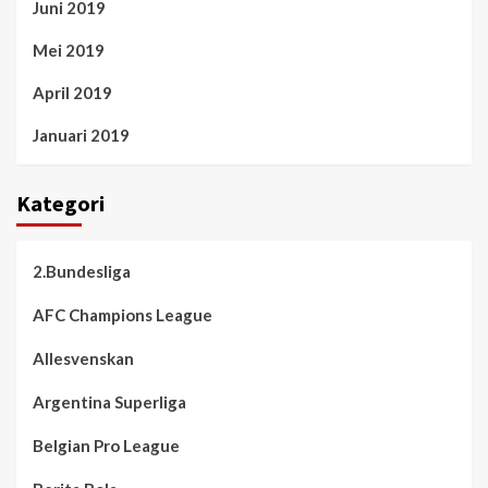
Juni 2019
Mei 2019
April 2019
Januari 2019
Kategori
2.Bundesliga
AFC Champions League
Allesvenskan
Argentina Superliga
Belgian Pro League