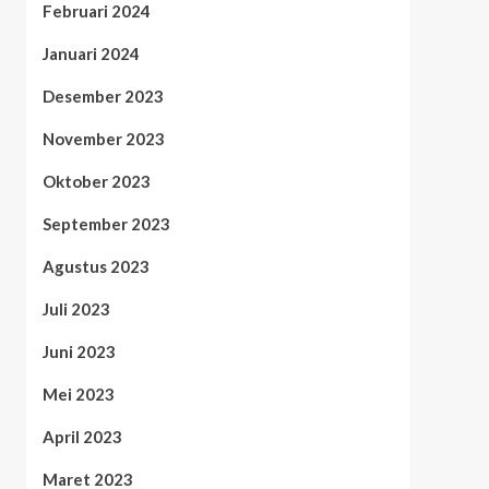
Februari 2024
Januari 2024
Desember 2023
November 2023
Oktober 2023
September 2023
Agustus 2023
Juli 2023
Juni 2023
Mei 2023
April 2023
Maret 2023