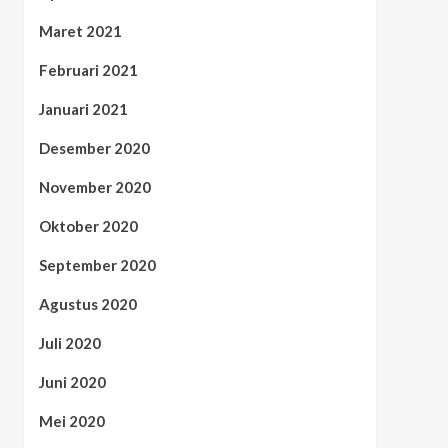
Maret 2021
Februari 2021
Januari 2021
Desember 2020
November 2020
Oktober 2020
September 2020
Agustus 2020
Juli 2020
Juni 2020
Mei 2020