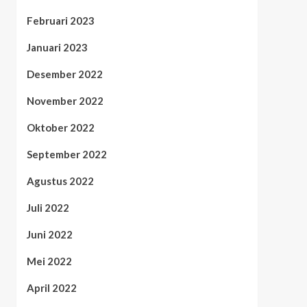
Februari 2023
Januari 2023
Desember 2022
November 2022
Oktober 2022
September 2022
Agustus 2022
Juli 2022
Juni 2022
Mei 2022
April 2022