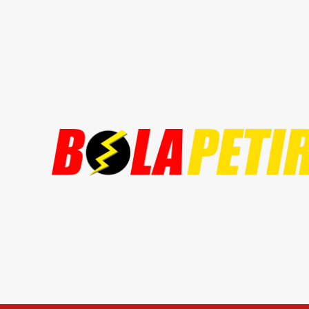
Skip
to
content