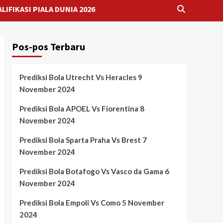
LIFIKASI PIALA DUNIA 2026
Pos-pos Terbaru
Prediksi Bola Utrecht Vs Heracles 9
November 2024
Prediksi Bola APOEL Vs Fiorentina 8
November 2024
Prediksi Bola Sparta Praha Vs Brest 7
November 2024
Prediksi Bola Botafogo Vs Vasco da Gama 6
November 2024
Prediksi Bola Empoli Vs Como 5 November
2024