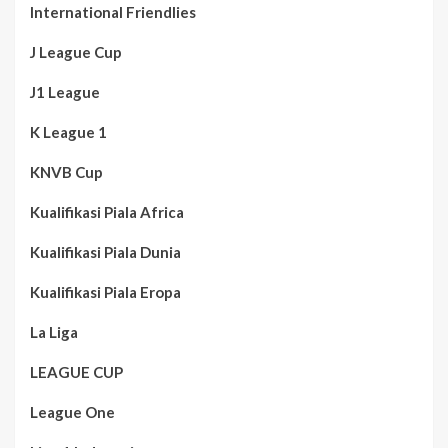
International Friendlies
J League Cup
J1 League
K League 1
KNVB Cup
Kualifikasi Piala Africa
Kualifikasi Piala Dunia
Kualifikasi Piala Eropa
La Liga
LEAGUE CUP
League One