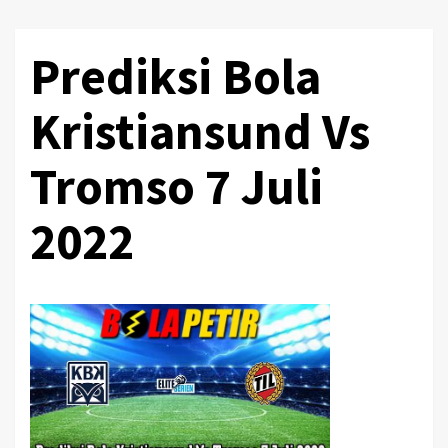
Prediksi Bola
Kristiansund Vs
Tromso 7 Juli
2022