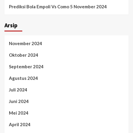
Prediksi Bola Empoli Vs Como 5 November 2024
Arsip
November 2024
Oktober 2024
September 2024
Agustus 2024
Juli 2024
Juni 2024
Mei 2024
April 2024