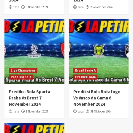
tata
3 November 2024
tata
2 November 2024
Liga Champions
Brazil Serie A
Prediksi Bola
Prediksi Bola
Prediksi Bola Sparta
Prediksi Bola Botafogo
Praha Vs Brest 7
Vs Vasco da Gama 6
November 2024
November 2024
tata
1 November 2024
tata
31 Oktober 2024