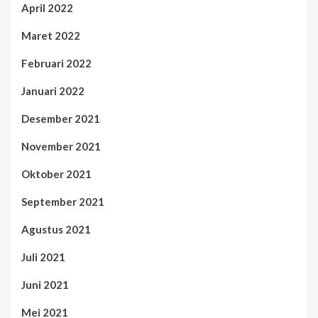
April 2022
Maret 2022
Februari 2022
Januari 2022
Desember 2021
November 2021
Oktober 2021
September 2021
Agustus 2021
Juli 2021
Juni 2021
Mei 2021