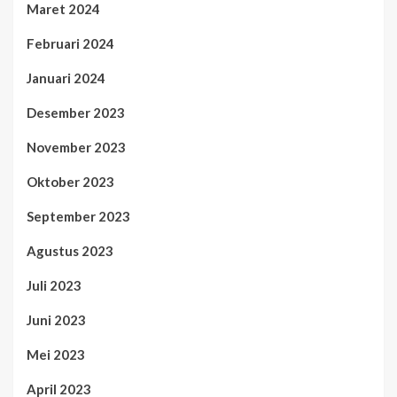
Maret 2024
Februari 2024
Januari 2024
Desember 2023
November 2023
Oktober 2023
September 2023
Agustus 2023
Juli 2023
Juni 2023
Mei 2023
April 2023