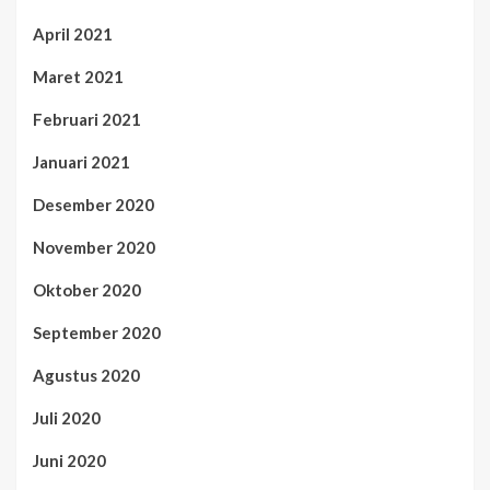
April 2021
Maret 2021
Februari 2021
Januari 2021
Desember 2020
November 2020
Oktober 2020
September 2020
Agustus 2020
Juli 2020
Juni 2020