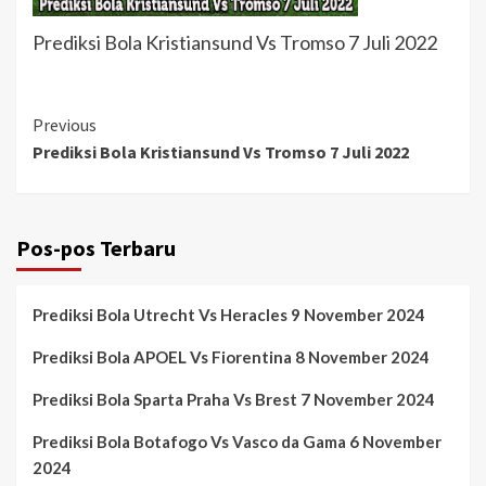
Prediksi Bola Kristiansund Vs Tromso 7 Juli 2022
Continue
Previous
Prediksi Bola Kristiansund Vs Tromso 7 Juli 2022
Reading
Pos-pos Terbaru
Prediksi Bola Utrecht Vs Heracles 9 November 2024
Prediksi Bola APOEL Vs Fiorentina 8 November 2024
Prediksi Bola Sparta Praha Vs Brest 7 November 2024
Prediksi Bola Botafogo Vs Vasco da Gama 6 November
2024