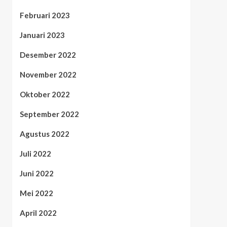
Februari 2023
Januari 2023
Desember 2022
November 2022
Oktober 2022
September 2022
Agustus 2022
Juli 2022
Juni 2022
Mei 2022
April 2022