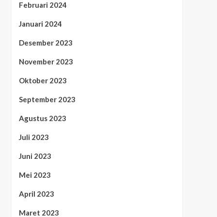
Februari 2024
Januari 2024
Desember 2023
November 2023
Oktober 2023
September 2023
Agustus 2023
Juli 2023
Juni 2023
Mei 2023
April 2023
Maret 2023