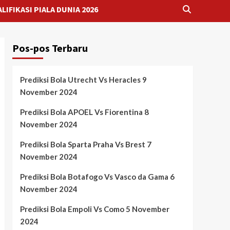
LIFIKASI PIALA DUNIA 2026
Pos-pos Terbaru
Prediksi Bola Utrecht Vs Heracles 9
November 2024
Prediksi Bola APOEL Vs Fiorentina 8
November 2024
Prediksi Bola Sparta Praha Vs Brest 7
November 2024
Prediksi Bola Botafogo Vs Vasco da Gama 6
November 2024
Prediksi Bola Empoli Vs Como 5 November
2024