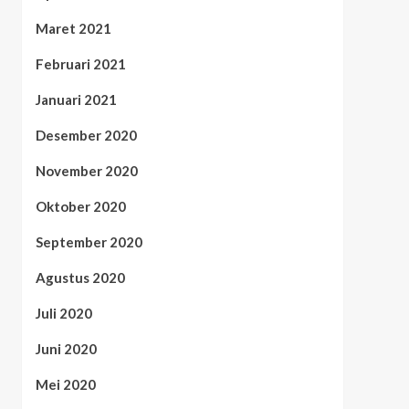
Maret 2021
Februari 2021
Januari 2021
Desember 2020
November 2020
Oktober 2020
September 2020
Agustus 2020
Juli 2020
Juni 2020
Mei 2020