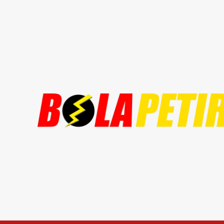
Skip
to
content