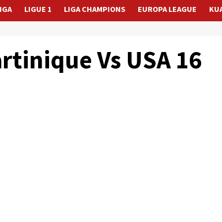
IGA
LIGUE 1
LIGA CHAMPIONS
EUROPA LEAGUE
KUA
artinique Vs USA 16