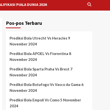
LIFIKASI PIALA DUNIA 2026
Pos-pos Terbaru
Prediksi Bola Utrecht Vs Heracles 9
November 2024
Prediksi Bola APOEL Vs Fiorentina 8
November 2024
Prediksi Bola Sparta Praha Vs Brest 7
November 2024
Prediksi Bola Botafogo Vs Vasco da Gama 6
November 2024
Prediksi Bola Empoli Vs Como 5 November
2024