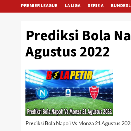
PREMIER LEAGUE
LA LIGA
SERIE A
BUNDESL
Prediksi Bola Na
Agustus 2022
Prediksi Bola Napoli Vs Monza 21 Agustus 202