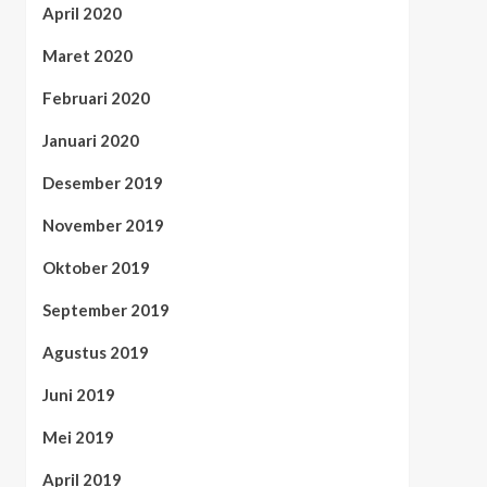
April 2020
Maret 2020
Februari 2020
Januari 2020
Desember 2019
November 2019
Oktober 2019
September 2019
Agustus 2019
Juni 2019
Mei 2019
April 2019