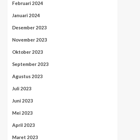
Februari 2024
Januari 2024
Desember 2023
November 2023
Oktober 2023
September 2023
Agustus 2023
Juli 2023
Juni 2023
Mei 2023
April 2023
Maret 2023