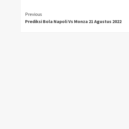
Continue
Previous
Prediksi Bola Napoli Vs Monza 21 Agustus 2022
Reading