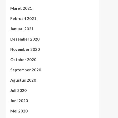
Maret 2021
Februari 2021
Januari 2021
Desember 2020
November 2020
Oktober 2020
September 2020
Agustus 2020
Juli 2020
Juni 2020
Mei 2020