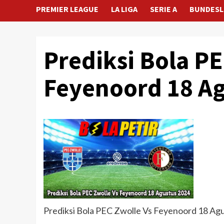
PREMIER LEAGUE
LA LIGA
SERIE A
BUNDESL
Prediksi Bola PE
Feyenoord 18 Ag
Prediksi Bola PEC Zwolle Vs Feyenoord 18 Ag