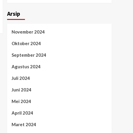
Arsip
November 2024
Oktober 2024
September 2024
Agustus 2024
Juli 2024
Juni 2024
Mei 2024
April 2024
Maret 2024