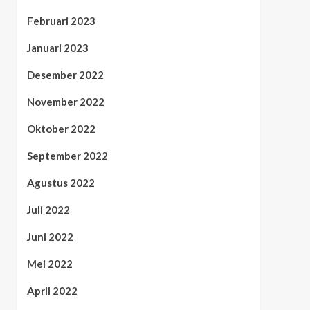
Februari 2023
Januari 2023
Desember 2022
November 2022
Oktober 2022
September 2022
Agustus 2022
Juli 2022
Juni 2022
Mei 2022
April 2022