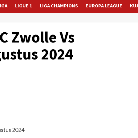
IGA
LIGUE 1
LIGA CHAMPIONS
EUROPA LEAGUE
KUA
C Zwolle Vs
ustus 2024
ustus 2024