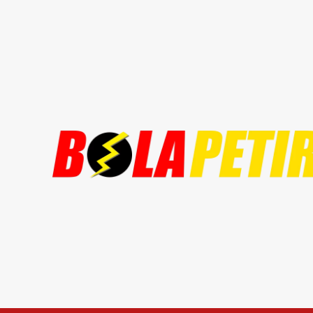
Skip
to
content