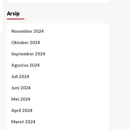
Arsip
November 2024
Oktober 2024
September 2024
Agustus 2024
Juli 2024
Juni 2024
Mei 2024
April 2024
Maret 2024