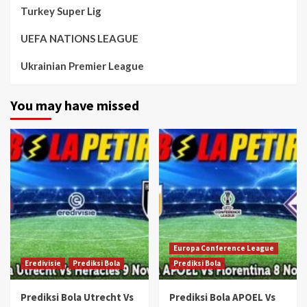
Turkey Super Lig
UEFA NATIONS LEAGUE
Ukrainian Premier League
You may have missed
Europa Conference League
Eredivisie
Prediksi Bola
Prediksi Bola
Prediksi Bola Utrecht Vs
Prediksi Bola APOEL Vs