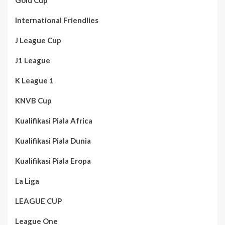
Gold Cup
International Friendlies
J League Cup
J1 League
K League 1
KNVB Cup
Kualifikasi Piala Africa
Kualifikasi Piala Dunia
Kualifikasi Piala Eropa
La Liga
LEAGUE CUP
League One