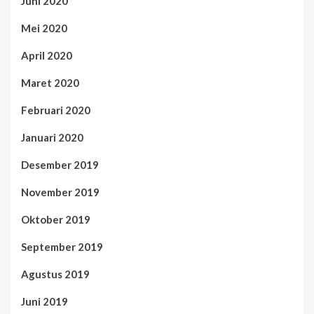
Juni 2020
Mei 2020
April 2020
Maret 2020
Februari 2020
Januari 2020
Desember 2019
November 2019
Oktober 2019
September 2019
Agustus 2019
Juni 2019