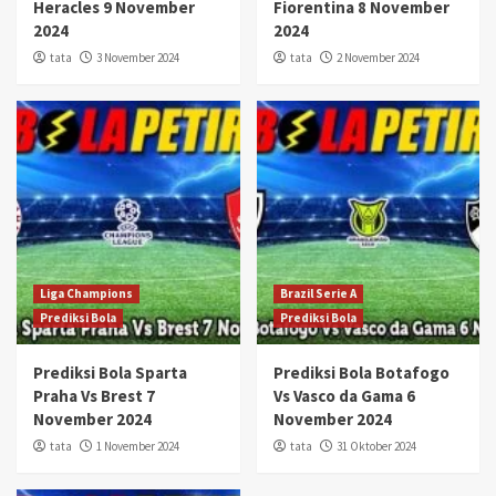
Heracles 9 November
Fiorentina 8 November
2024
2024
tata
3 November 2024
tata
2 November 2024
Liga Champions
Brazil Serie A
Prediksi Bola
Prediksi Bola
Prediksi Bola Sparta
Prediksi Bola Botafogo
Praha Vs Brest 7
Vs Vasco da Gama 6
November 2024
November 2024
tata
1 November 2024
tata
31 Oktober 2024