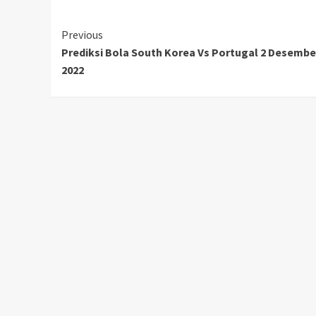
Continue
Previous
Prediksi Bola South Korea Vs Portugal 2 Desembe
Reading
2022