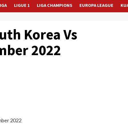
IGA
LIGUE 1
LIGA CHAMPIONS
EUROPA LEAGUE
KUA
uth Korea Vs
mber 2022
ember 2022