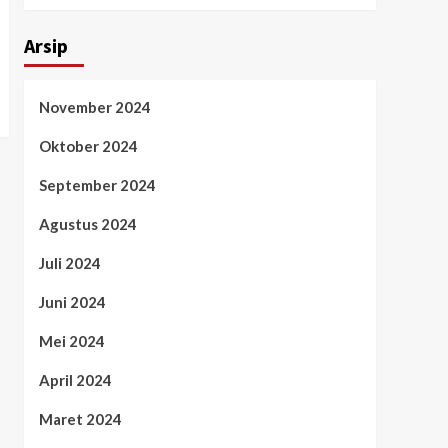
Arsip
November 2024
Oktober 2024
September 2024
Agustus 2024
Juli 2024
Juni 2024
Mei 2024
April 2024
Maret 2024