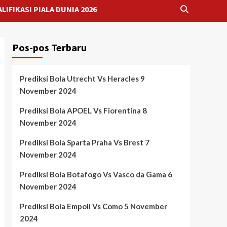
LIFIKASI PIALA DUNIA 2026
Pos-pos Terbaru
Prediksi Bola Utrecht Vs Heracles 9
November 2024
Prediksi Bola APOEL Vs Fiorentina 8
November 2024
Prediksi Bola Sparta Praha Vs Brest 7
November 2024
Prediksi Bola Botafogo Vs Vasco da Gama 6
November 2024
Prediksi Bola Empoli Vs Como 5 November
2024