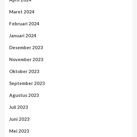
Maret 2024
Februari 2024
Januari 2024
Desember 2023
November 2023
Oktober 2023
September 2023
Agustus 2023
Juli 2023
Juni 2023
Mei 2023