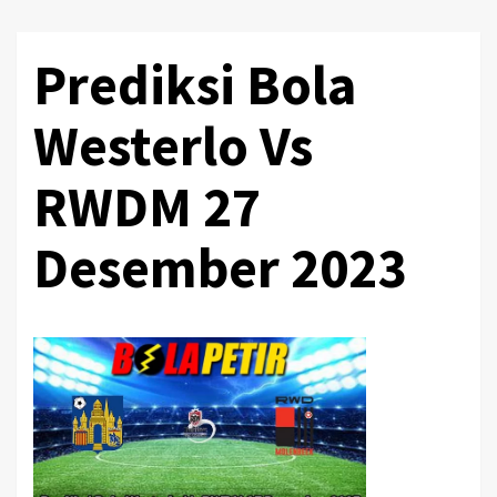
Prediksi Bola
Westerlo Vs
RWDM 27
Desember 2023