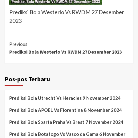
Prediksi Bola Westerlo Vs RWDM 27 Desember
2023
Continue
Previous
Prediksi Bola Westerlo Vs RWDM 27 Desember 2023
Reading
Pos-pos Terbaru
Prediksi Bola Utrecht Vs Heracles 9 November 2024
Prediksi Bola APOEL Vs Fiorentina 8 November 2024
Prediksi Bola Sparta Praha Vs Brest 7 November 2024
Prediksi Bola Botafogo Vs Vasco da Gama 6 November