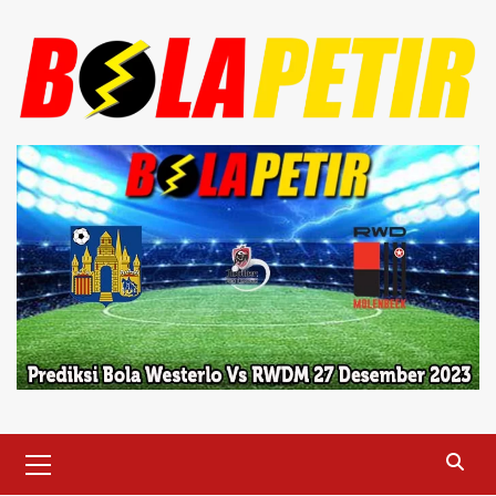
Skip
to
content
Primary
Menu