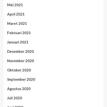
Mei 2021
April 2021
Maret 2021
Februari 2021
Januari 2021
Desember 2020
November 2020
Oktober 2020
September 2020
Agustus 2020
Juli 2020