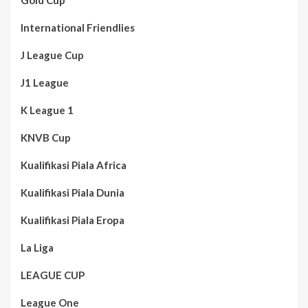
Gold Cup
International Friendlies
J League Cup
J1 League
K League 1
KNVB Cup
Kualifikasi Piala Africa
Kualifikasi Piala Dunia
Kualifikasi Piala Eropa
La Liga
LEAGUE CUP
League One