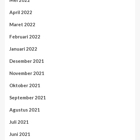
Mei 2022
April 2022
Maret 2022
Februari 2022
Januari 2022
Desember 2021
November 2021
Oktober 2021
September 2021
Agustus 2021
Juli 2021
Juni 2021