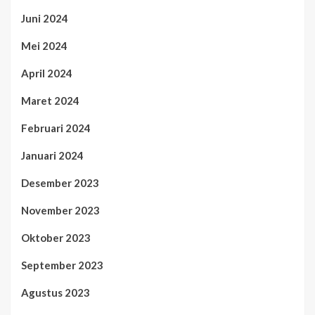
Juni 2024
Mei 2024
April 2024
Maret 2024
Februari 2024
Januari 2024
Desember 2023
November 2023
Oktober 2023
September 2023
Agustus 2023