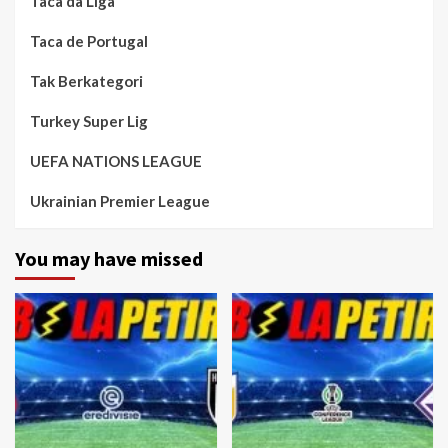
Taca da Liga
Taca de Portugal
Tak Berkategori
Turkey Super Lig
UEFA NATIONS LEAGUE
Ukrainian Premier League
You may have missed