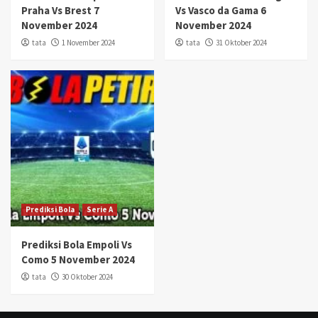
Praha Vs Brest 7
Vs Vasco da Gama 6
November 2024
November 2024
tata
1 November 2024
tata
31 Oktober 2024
Prediksi Bola
Serie A
Prediksi Bola Empoli Vs
Como 5 November 2024
tata
30 Oktober 2024