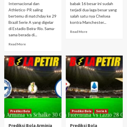
Internacional dan
babak 16 besar ini sudah
Athletico-PR saling
terjadi dua laga besar yang
bertemu di matchday ke 29
salah satu nya Chelsea
Brazil Serie A yang digelar
kontra Manchester...
di Estadio Beira-Rio. Sama-
Read More
sama berada di...
Read More
Prediksi Bola
Prediksi Bola
Serie A
Prediksi Bola Arminia
Prediksi Bola