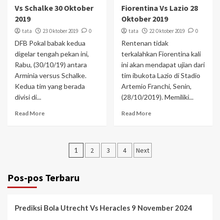
Vs Schalke 30 Oktober
Fiorentina Vs Lazio 28
2019
Oktober 2019
tata
23 Oktober 2019
0
tata
22 Oktober 2019
0
DFB Pokal babak kedua
Rentenan tidak
digelar tengah pekan ini,
terkalahkan Fiorentina kali
Rabu, (30/10/19) antara
ini akan mendapat ujian dari
Arminia versus Schalke.
tim ibukota Lazio di Stadio
Kedua tim yang berada
Artemio Franchi, Senin,
divisi di...
(28/10/2019). Memiliki...
Read More
Read More
Paginasi
1
2
3
4
Next
pos
Pos-pos Terbaru
Prediksi Bola Utrecht Vs Heracles 9 November 2024