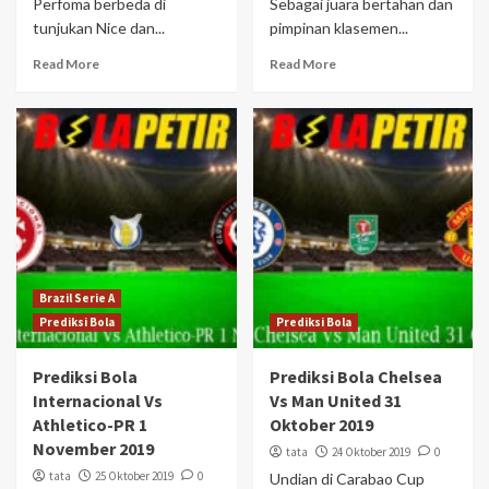
Perfoma berbeda di
Sebagai juara bertahan dan
tunjukan Nice dan...
pimpinan klasemen...
Read More
Read More
Brazil Serie A
Prediksi Bola
Prediksi Bola
Prediksi Bola
Prediksi Bola Chelsea
Internacional Vs
Vs Man United 31
Athletico-PR 1
Oktober 2019
November 2019
tata
24 Oktober 2019
0
tata
25 Oktober 2019
0
Undian di Carabao Cup