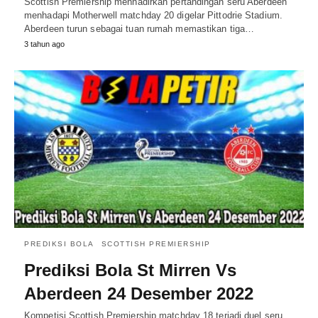
Scottish Premiership menhadirkan pertandingan seru Aberdeen
menhadapi Motherwell matchday 20 digelar Pittodrie Stadium.
Aberdeen turun sebagai tuan rumah memastikan tiga…
3 tahun ago
PREDIKSI BOLA
SCOTTISH PREMIERSHIP
Prediksi Bola St Mirren Vs
Aberdeen 24 Desember 2022
Kompetisi Scottish Premiership matchday 18 terjadi duel seru