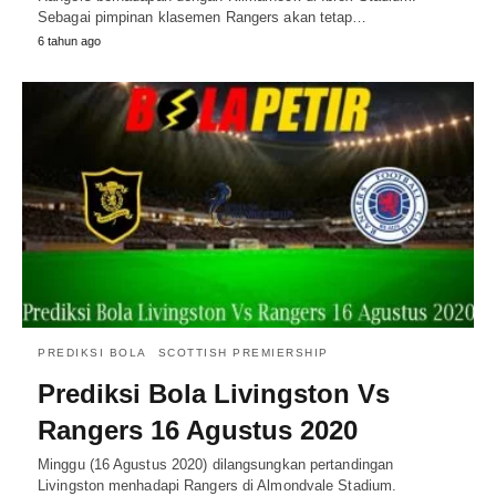
Sebagai pimpinan klasemen Rangers akan tetap…
6 tahun ago
PREDIKSI BOLA
SCOTTISH PREMIERSHIP
Prediksi Bola Livingston Vs
Rangers 16 Agustus 2020
Minggu (16 Agustus 2020) dilangsungkan pertandingan
Livingston menhadapi Rangers di Almondvale Stadium.