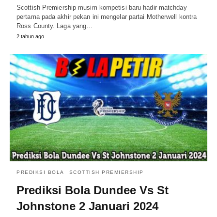
Scottish Premiership musim kompetisi baru hadir matchday
pertama pada akhir pekan ini mengelar partai Motherwell kontra
Ross County. Laga yang…
2 tahun ago
PREDIKSI BOLA
SCOTTISH PREMIERSHIP
Prediksi Bola Dundee Vs St
Johnstone 2 Januari 2024