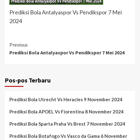
Prediksi Bola Antalyaspor Vs Pendikspor 7 Mei
2024
Continue
Previous
Prediksi Bola Antalyaspor Vs Pendikspor 7 Mei 2024
Reading
Pos-pos Terbaru
Prediksi Bola Utrecht Vs Heracles 9 November 2024
Prediksi Bola APOEL Vs Fiorentina 8 November 2024
Prediksi Bola Sparta Praha Vs Brest 7 November 2024
Prediksi Bola Botafogo Vs Vasco da Gama 6 November