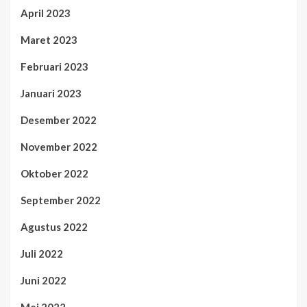
April 2023
Maret 2023
Februari 2023
Januari 2023
Desember 2022
November 2022
Oktober 2022
September 2022
Agustus 2022
Juli 2022
Juni 2022