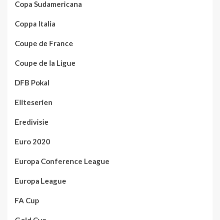
Copa Sudamericana
Coppa Italia
Coupe de France
Coupe de la Ligue
DFB Pokal
Eliteserien
Eredivisie
Euro 2020
Europa Conference League
Europa League
FA Cup