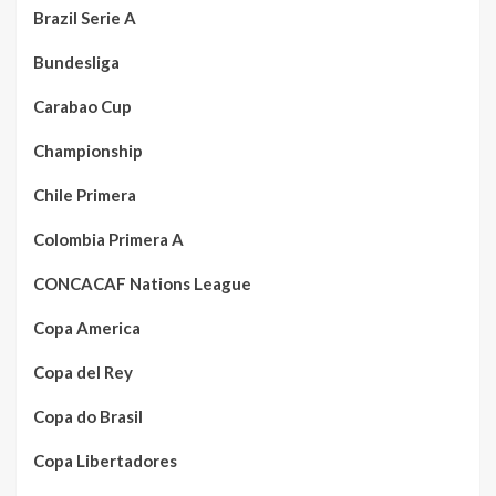
Brazil Serie A
Bundesliga
Carabao Cup
Championship
Chile Primera
Colombia Primera A
CONCACAF Nations League
Copa America
Copa del Rey
Copa do Brasil
Copa Libertadores