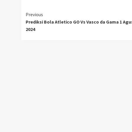
Continue
Previous
Prediksi Bola Atletico GO Vs Vasco da Gama 1 Agu
Reading
2024