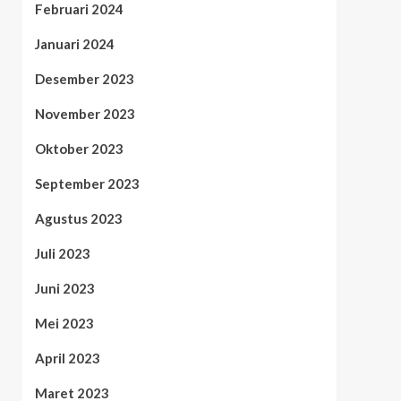
Februari 2024
Januari 2024
Desember 2023
November 2023
Oktober 2023
September 2023
Agustus 2023
Juli 2023
Juni 2023
Mei 2023
April 2023
Maret 2023