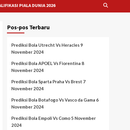
LIFIKASI PIALA DUNIA 2026
Pos-pos Terbaru
Prediksi Bola Utrecht Vs Heracles 9
November 2024
Prediksi Bola APOEL Vs Fiorentina 8
November 2024
Prediksi Bola Sparta Praha Vs Brest 7
November 2024
Prediksi Bola Botafogo Vs Vasco da Gama 6
November 2024
Prediksi Bola Empoli Vs Como 5 November
2024