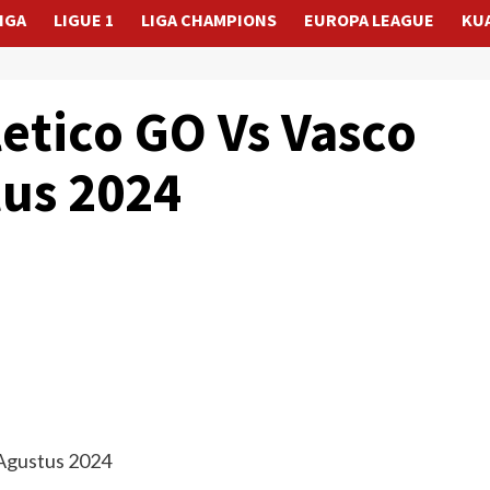
IGA
LIGUE 1
LIGA CHAMPIONS
EUROPA LEAGUE
KUA
letico GO Vs Vasco
us 2024
 Agustus 2024