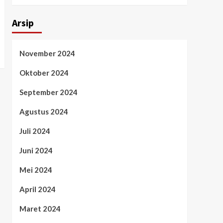
Arsip
November 2024
Oktober 2024
September 2024
Agustus 2024
Juli 2024
Juni 2024
Mei 2024
April 2024
Maret 2024