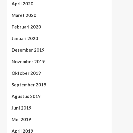
April 2020
Maret 2020
Februari 2020
Januari 2020
Desember 2019
November 2019
Oktober 2019
September 2019
Agustus 2019
Juni 2019
Mei 2019
April 2019