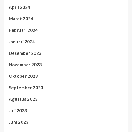
April 2024
Maret 2024
Februari 2024
Januari 2024
Desember 2023
November 2023
Oktober 2023
September 2023
Agustus 2023
Juli 2023
Juni 2023