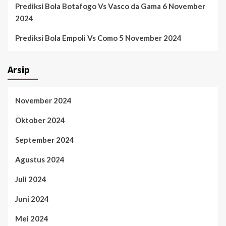
Prediksi Bola Botafogo Vs Vasco da Gama 6 November
2024
Prediksi Bola Empoli Vs Como 5 November 2024
Arsip
November 2024
Oktober 2024
September 2024
Agustus 2024
Juli 2024
Juni 2024
Mei 2024