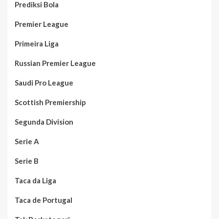
Prediksi Bola
Premier League
Primeira Liga
Russian Premier League
Saudi Pro League
Scottish Premiership
Segunda Division
Serie A
Serie B
Taca da Liga
Taca de Portugal