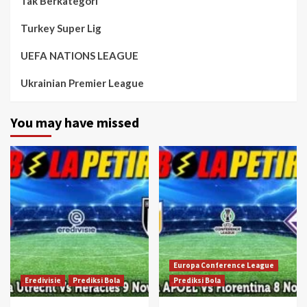
Tak Berkategori
Turkey Super Lig
UEFA NATIONS LEAGUE
Ukrainian Premier League
You may have missed
Europa Conference League
Eredivisie
Prediksi Bola
Prediksi Bola