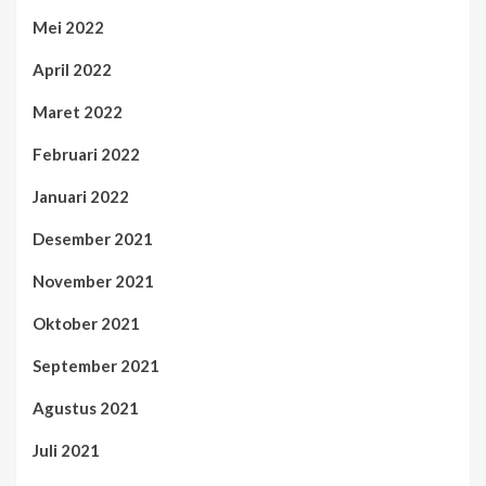
Mei 2022
April 2022
Maret 2022
Februari 2022
Januari 2022
Desember 2021
November 2021
Oktober 2021
September 2021
Agustus 2021
Juli 2021