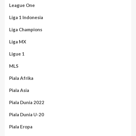
League One
Liga 1 Indonesia
Liga Champions
Liga MX
Ligue 1
MLS
Piala Afrika
Piala Asia
Piala Dunia 2022
Piala Dunia U-20
Piala Eropa