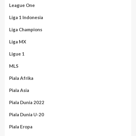
League One
Liga 1 Indonesia
Liga Champions
Liga MX
Ligue 1
MLS
Piala Afrika
Piala Asia
Piala Dunia 2022
Piala Dunia U-20
Piala Eropa