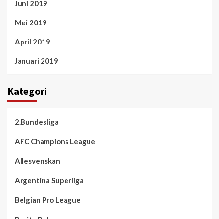
Juni 2019
Mei 2019
April 2019
Januari 2019
Kategori
2.Bundesliga
AFC Champions League
Allesvenskan
Argentina Superliga
Belgian Pro League