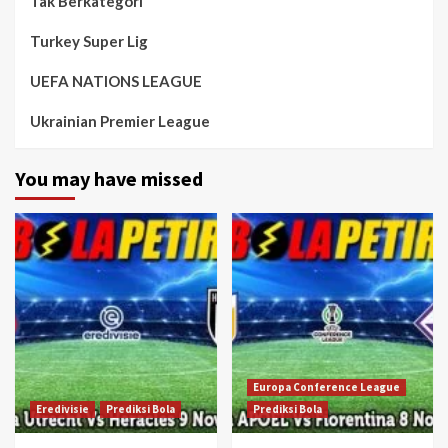
Tak Berkategori
Turkey Super Lig
UEFA NATIONS LEAGUE
Ukrainian Premier League
You may have missed
Europa Conference League
Eredivisie
Prediksi Bola
Prediksi Bola