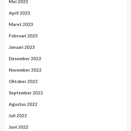
Mei 2023
April 2023
Maret 2023
Februari 2023
Januari 2023
Desember 2022
November 2022
Oktober 2022
September 2022
Agustus 2022
Juli 2022
Juni 2022