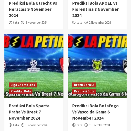
Prediksi Bola Utrecht Vs
Prediksi Bola APOEL Vs
Heracles 9 November
Fiorentina 8 November
2024
2024
tata
3 November 2024
tata
2 November 2024
Liga Champions
Brazil Serie A
Prediksi Bola
Prediksi Bola
Prediksi Bola Sparta
Prediksi Bola Botafogo
Praha Vs Brest 7
Vs Vasco da Gama 6
November 2024
November 2024
tata
1 November 2024
tata
31 Oktober 2024