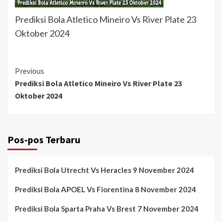
Prediksi Bola Atletico Mineiro Vs River Plate 23
Oktober 2024
Continue
Previous
Prediksi Bola Atletico Mineiro Vs River Plate 23
Reading
Oktober 2024
Pos-pos Terbaru
Prediksi Bola Utrecht Vs Heracles 9 November 2024
Prediksi Bola APOEL Vs Fiorentina 8 November 2024
Prediksi Bola Sparta Praha Vs Brest 7 November 2024