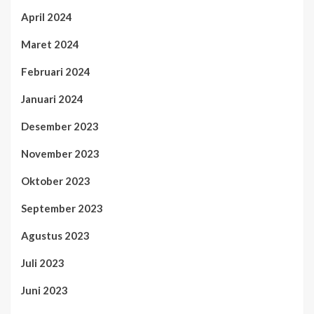
April 2024
Maret 2024
Februari 2024
Januari 2024
Desember 2023
November 2023
Oktober 2023
September 2023
Agustus 2023
Juli 2023
Juni 2023