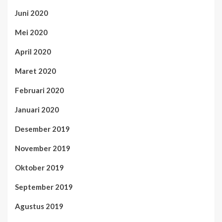
Juni 2020
Mei 2020
April 2020
Maret 2020
Februari 2020
Januari 2020
Desember 2019
November 2019
Oktober 2019
September 2019
Agustus 2019