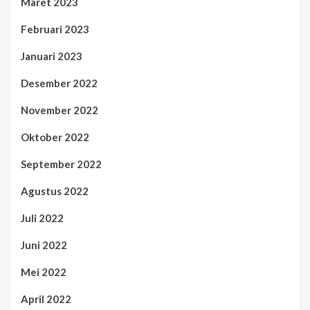
Maret 2023
Februari 2023
Januari 2023
Desember 2022
November 2022
Oktober 2022
September 2022
Agustus 2022
Juli 2022
Juni 2022
Mei 2022
April 2022