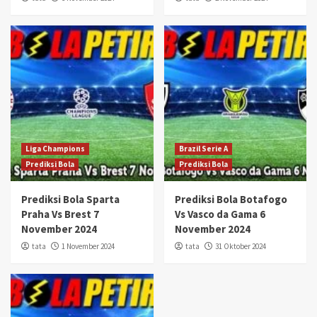
Liga Champions
Brazil Serie A
Prediksi Bola
Prediksi Bola
Prediksi Bola Sparta
Prediksi Bola Botafogo
Praha Vs Brest 7
Vs Vasco da Gama 6
November 2024
November 2024
tata
1 November 2024
tata
31 Oktober 2024