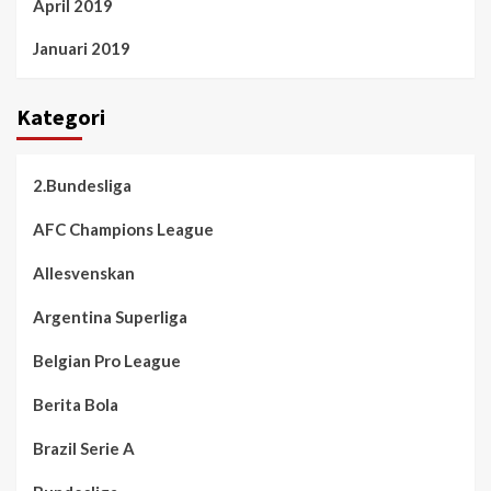
April 2019
Januari 2019
Kategori
2.Bundesliga
AFC Champions League
Allesvenskan
Argentina Superliga
Belgian Pro League
Berita Bola
Brazil Serie A