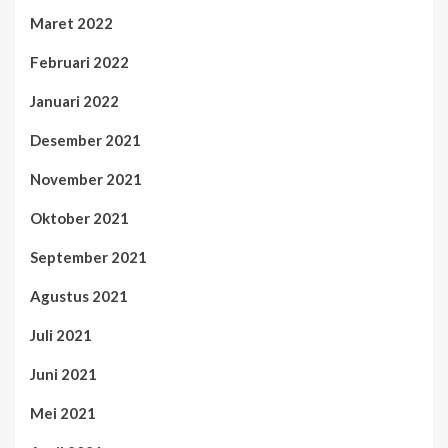
Maret 2022
Februari 2022
Januari 2022
Desember 2021
November 2021
Oktober 2021
September 2021
Agustus 2021
Juli 2021
Juni 2021
Mei 2021