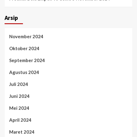
Arsip
November 2024
Oktober 2024
September 2024
Agustus 2024
Juli 2024
Juni 2024
Mei 2024
April 2024
Maret 2024