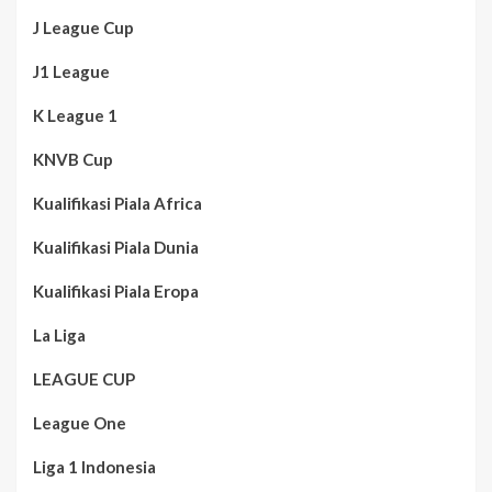
J League Cup
J1 League
K League 1
KNVB Cup
Kualifikasi Piala Africa
Kualifikasi Piala Dunia
Kualifikasi Piala Eropa
La Liga
LEAGUE CUP
League One
Liga 1 Indonesia