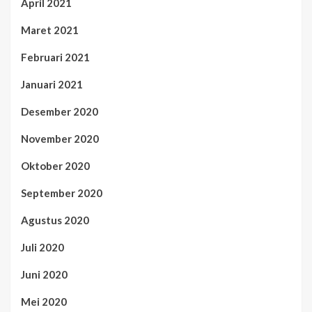
April 2021
Maret 2021
Februari 2021
Januari 2021
Desember 2020
November 2020
Oktober 2020
September 2020
Agustus 2020
Juli 2020
Juni 2020
Mei 2020