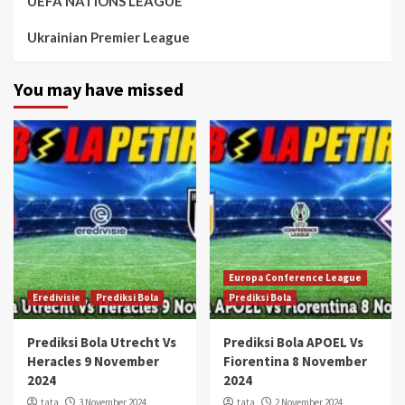
UEFA NATIONS LEAGUE
Ukrainian Premier League
You may have missed
Europa Conference League
Eredivisie
Prediksi Bola
Prediksi Bola
Prediksi Bola Utrecht Vs
Prediksi Bola APOEL Vs
Heracles 9 November
Fiorentina 8 November
2024
2024
tata
3 November 2024
tata
2 November 2024