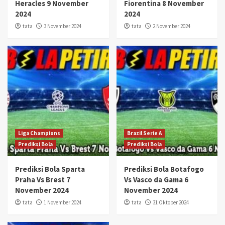
Heracles 9 November
Fiorentina 8 November
2024
2024
tata
3 November 2024
tata
2 November 2024
Liga Champions
Brazil Serie A
Prediksi Bola
Prediksi Bola
Prediksi Bola Sparta
Prediksi Bola Botafogo
Praha Vs Brest 7
Vs Vasco da Gama 6
November 2024
November 2024
tata
1 November 2024
tata
31 Oktober 2024