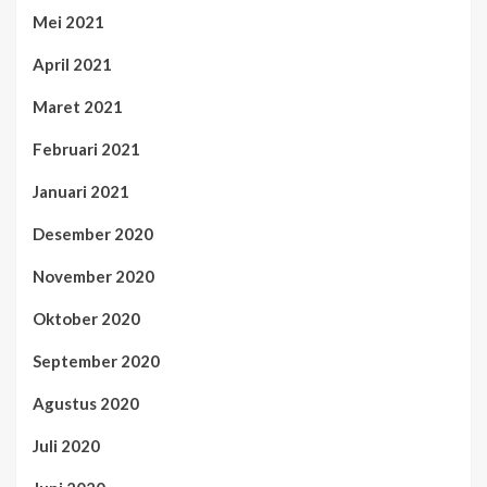
Mei 2021
April 2021
Maret 2021
Februari 2021
Januari 2021
Desember 2020
November 2020
Oktober 2020
September 2020
Agustus 2020
Juli 2020