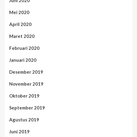
Juni 2020
Mei 2020
April 2020
Maret 2020
Februari 2020
Januari 2020
Desember 2019
November 2019
Oktober 2019
September 2019
Agustus 2019
Juni 2019