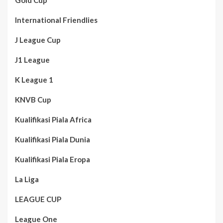
Gold Cup
International Friendlies
J League Cup
J1 League
K League 1
KNVB Cup
Kualifikasi Piala Africa
Kualifikasi Piala Dunia
Kualifikasi Piala Eropa
La Liga
LEAGUE CUP
League One