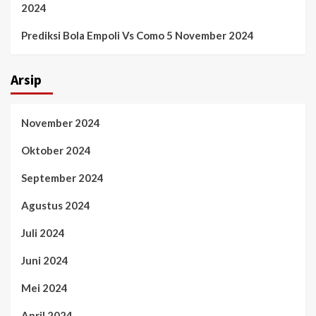
2024
Prediksi Bola Empoli Vs Como 5 November 2024
Arsip
November 2024
Oktober 2024
September 2024
Agustus 2024
Juli 2024
Juni 2024
Mei 2024
April 2024