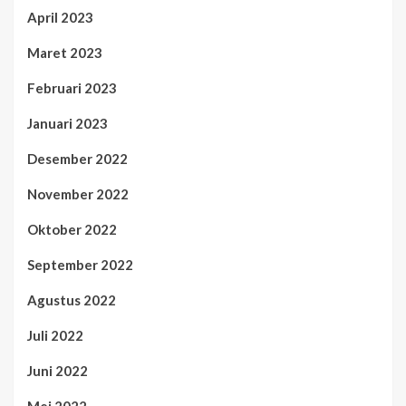
April 2023
Maret 2023
Februari 2023
Januari 2023
Desember 2022
November 2022
Oktober 2022
September 2022
Agustus 2022
Juli 2022
Juni 2022