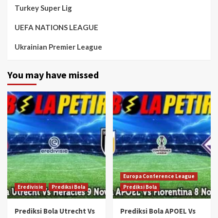
Turkey Super Lig
UEFA NATIONS LEAGUE
Ukrainian Premier League
You may have missed
Europa Conference League
Eredivisie
Prediksi Bola
Prediksi Bola
Prediksi Bola Utrecht Vs
Prediksi Bola APOEL Vs