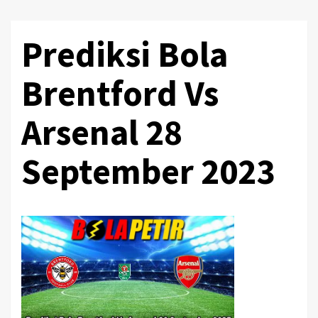
Prediksi Bola
Brentford Vs
Arsenal 28
September 2023