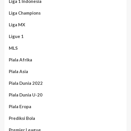
Liga 1 Indonesia
Liga Champions
Liga MX
Ligue 1
MLS
Piala Afrika
Piala Asia
Piala Dunia 2022
Piala Dunia U-20
Piala Eropa
Prediksi Bola
Premier League