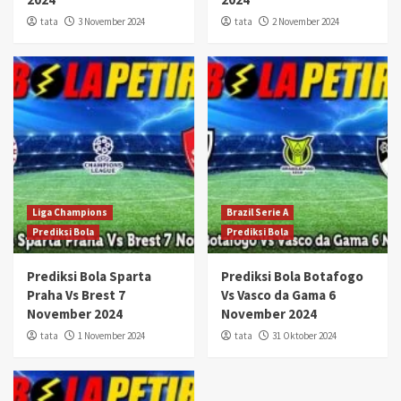
tata
3 November 2024
tata
2 November 2024
Liga Champions
Brazil Serie A
Prediksi Bola
Prediksi Bola
Prediksi Bola Sparta
Prediksi Bola Botafogo
Praha Vs Brest 7
Vs Vasco da Gama 6
November 2024
November 2024
tata
1 November 2024
tata
31 Oktober 2024