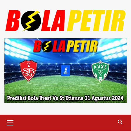
Skip
to
content
Primary
Menu