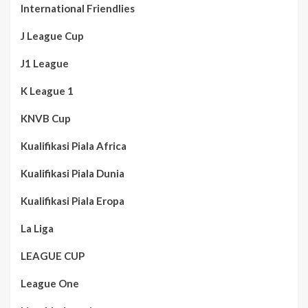
International Friendlies
J League Cup
J1 League
K League 1
KNVB Cup
Kualifikasi Piala Africa
Kualifikasi Piala Dunia
Kualifikasi Piala Eropa
La Liga
LEAGUE CUP
League One