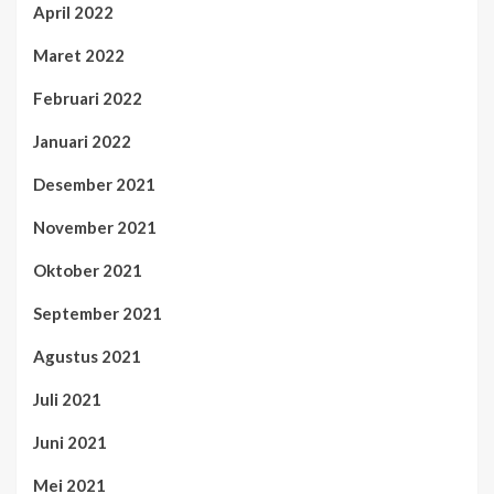
April 2022
Maret 2022
Februari 2022
Januari 2022
Desember 2021
November 2021
Oktober 2021
September 2021
Agustus 2021
Juli 2021
Juni 2021
Mei 2021