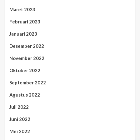
Maret 2023
Februari 2023
Januari 2023
Desember 2022
November 2022
Oktober 2022
September 2022
Agustus 2022
Juli 2022
Juni 2022
Mei 2022