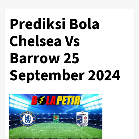
Prediksi Bola
Chelsea Vs
Barrow 25
September 2024