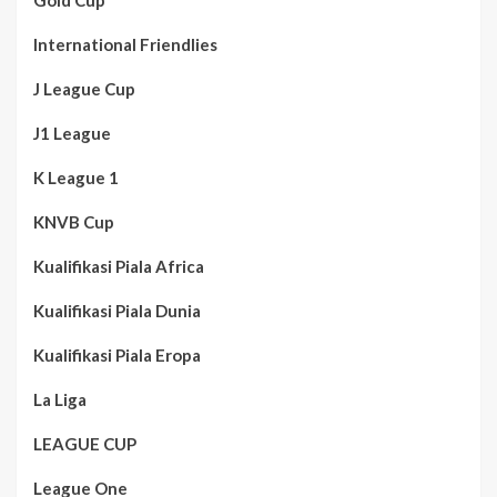
Gold Cup
International Friendlies
J League Cup
J1 League
K League 1
KNVB Cup
Kualifikasi Piala Africa
Kualifikasi Piala Dunia
Kualifikasi Piala Eropa
La Liga
LEAGUE CUP
League One