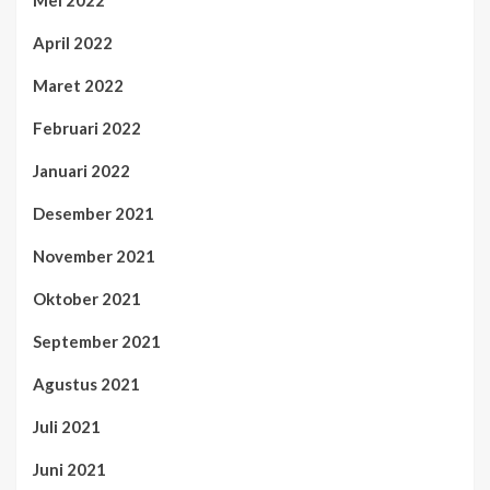
Mei 2022
April 2022
Maret 2022
Februari 2022
Januari 2022
Desember 2021
November 2021
Oktober 2021
September 2021
Agustus 2021
Juli 2021
Juni 2021