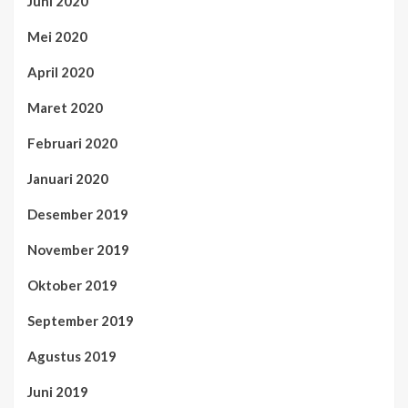
Juni 2020
Mei 2020
April 2020
Maret 2020
Februari 2020
Januari 2020
Desember 2019
November 2019
Oktober 2019
September 2019
Agustus 2019
Juni 2019