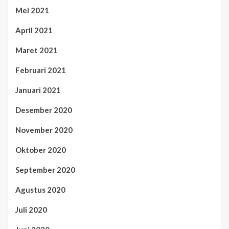
Mei 2021
April 2021
Maret 2021
Februari 2021
Januari 2021
Desember 2020
November 2020
Oktober 2020
September 2020
Agustus 2020
Juli 2020