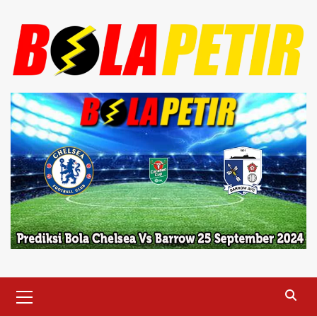
Skip
to
content
Primary
Menu