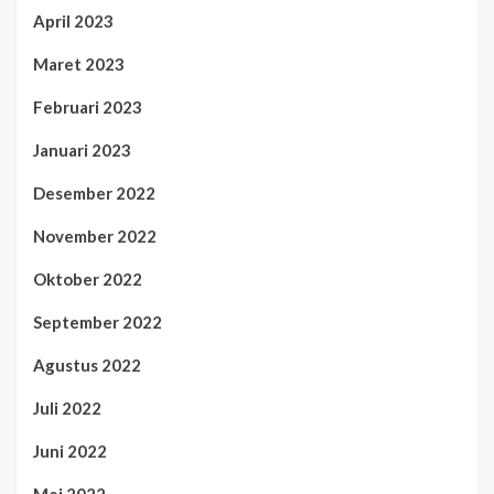
April 2023
Maret 2023
Februari 2023
Januari 2023
Desember 2022
November 2022
Oktober 2022
September 2022
Agustus 2022
Juli 2022
Juni 2022