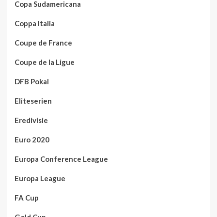
Copa Sudamericana
Coppa Italia
Coupe de France
Coupe de la Ligue
DFB Pokal
Eliteserien
Eredivisie
Euro 2020
Europa Conference League
Europa League
FA Cup