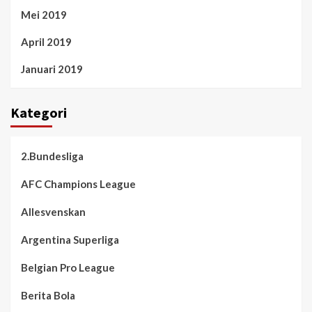
Mei 2019
April 2019
Januari 2019
Kategori
2.Bundesliga
AFC Champions League
Allesvenskan
Argentina Superliga
Belgian Pro League
Berita Bola