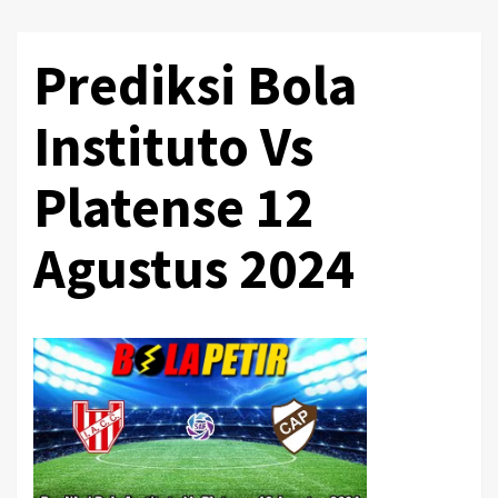
Prediksi Bola
Instituto Vs
Platense 12
Agustus 2024