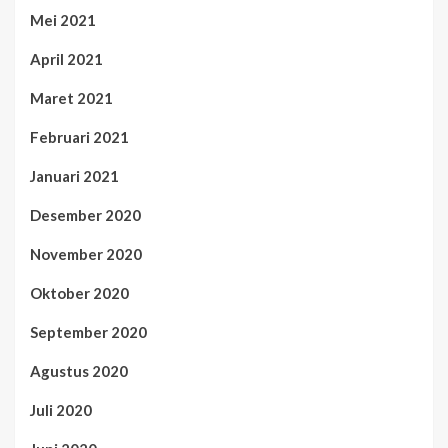
Mei 2021
April 2021
Maret 2021
Februari 2021
Januari 2021
Desember 2020
November 2020
Oktober 2020
September 2020
Agustus 2020
Juli 2020