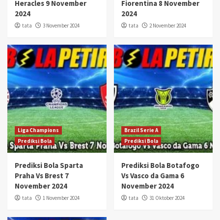
Heracles 9 November
Fiorentina 8 November
2024
2024
tata
3 November 2024
tata
2 November 2024
Liga Champions
Brazil Serie A
Prediksi Bola
Prediksi Bola
Prediksi Bola Sparta
Prediksi Bola Botafogo
Praha Vs Brest 7
Vs Vasco da Gama 6
November 2024
November 2024
tata
1 November 2024
tata
31 Oktober 2024