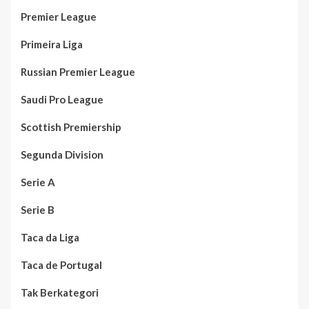
Premier League
Primeira Liga
Russian Premier League
Saudi Pro League
Scottish Premiership
Segunda Division
Serie A
Serie B
Taca da Liga
Taca de Portugal
Tak Berkategori