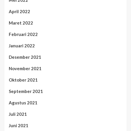
Mei 2022
April 2022
Maret 2022
Februari 2022
Januari 2022
Desember 2021
November 2021
Oktober 2021
September 2021
Agustus 2021
Juli 2021
Juni 2021