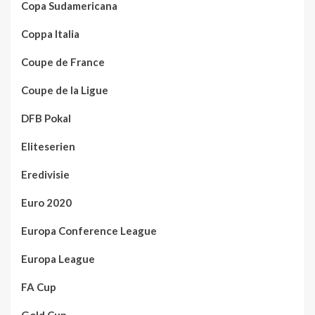
Copa Sudamericana
Coppa Italia
Coupe de France
Coupe de la Ligue
DFB Pokal
Eliteserien
Eredivisie
Euro 2020
Europa Conference League
Europa League
FA Cup