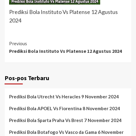
Prediksi Bola Instituto Vs Platense 12 Agustus
2024
Continue
Previous
Prediksi Bola Instituto Vs Platense 12 Agustus 2024
Reading
Pos-pos Terbaru
Prediksi Bola Utrecht Vs Heracles 9 November 2024
Prediksi Bola APOEL Vs Fiorentina 8 November 2024
Prediksi Bola Sparta Praha Vs Brest 7 November 2024
Prediksi Bola Botafogo Vs Vasco da Gama 6 November