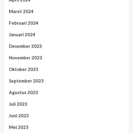
Maret 2024
Februari 2024
Januari 2024
Desember 2023
November 2023
Oktober 2023
September 2023
Agustus 2023
Juli 2023
Juni 2023
Mei 2023