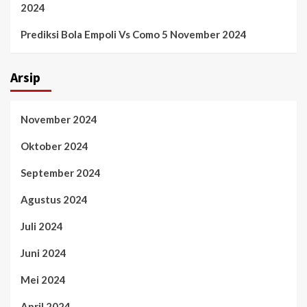
2024
Prediksi Bola Empoli Vs Como 5 November 2024
Arsip
November 2024
Oktober 2024
September 2024
Agustus 2024
Juli 2024
Juni 2024
Mei 2024
April 2024