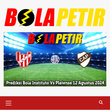
Skip
to
content
Primary
Menu