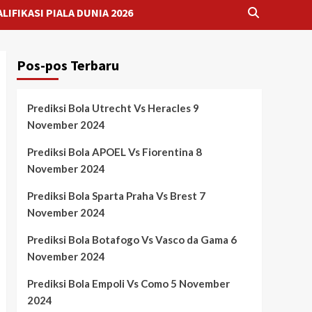
LIFIKASI PIALA DUNIA 2026
Pos-pos Terbaru
Prediksi Bola Utrecht Vs Heracles 9
November 2024
Prediksi Bola APOEL Vs Fiorentina 8
November 2024
Prediksi Bola Sparta Praha Vs Brest 7
November 2024
Prediksi Bola Botafogo Vs Vasco da Gama 6
November 2024
Prediksi Bola Empoli Vs Como 5 November
2024