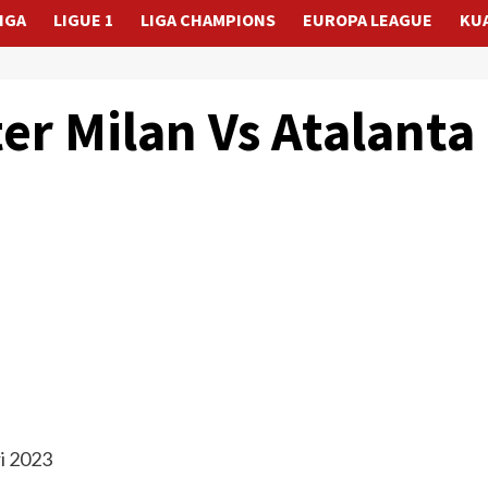
IGA
LIGUE 1
LIGA CHAMPIONS
EUROPA LEAGUE
KUA
ter Milan Vs Atalanta
ri 2023