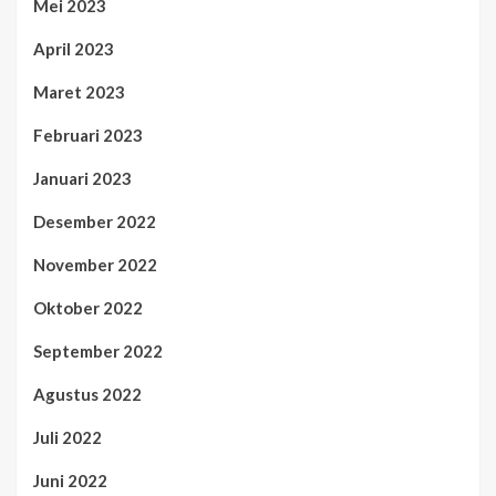
Mei 2023
April 2023
Maret 2023
Februari 2023
Januari 2023
Desember 2022
November 2022
Oktober 2022
September 2022
Agustus 2022
Juli 2022
Juni 2022