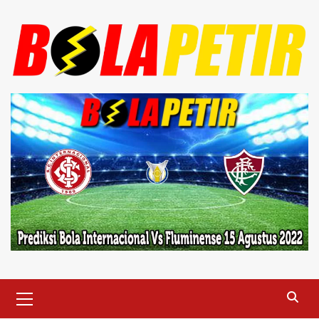
Skip
to
content
Primary
Menu