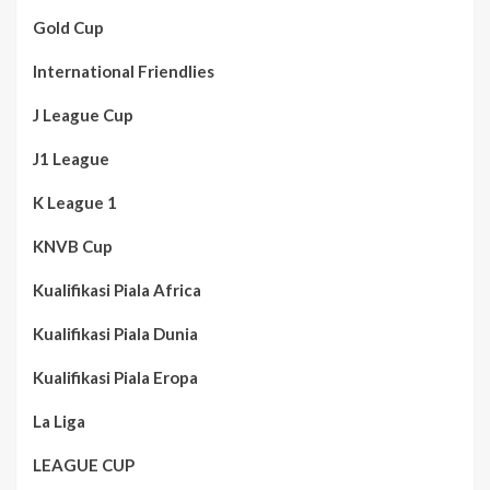
Gold Cup
International Friendlies
J League Cup
J1 League
K League 1
KNVB Cup
Kualifikasi Piala Africa
Kualifikasi Piala Dunia
Kualifikasi Piala Eropa
La Liga
LEAGUE CUP