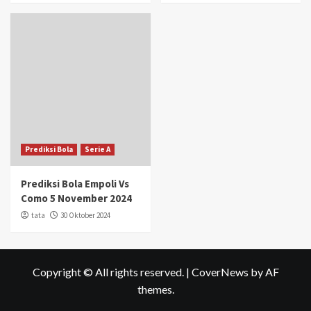
Prediksi Bola
Serie A
Prediksi Bola Empoli Vs
Como 5 November 2024
tata
30 Oktober 2024
Copyright © All rights reserved.
|
CoverNews
by AF
themes.