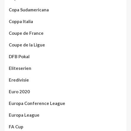
Copa Sudamericana
Coppa Italia
Coupe de France
Coupe de la Ligue
DFB Pokal
Eliteserien
Eredivisie
Euro 2020
Europa Conference League
Europa League
FA Cup