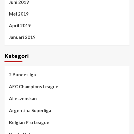
Juni 2019
Mei 2019
April 2019
Januari 2019
Kategori
2.Bundesliga
AFC Champions League
Allesvenskan
Argentina Superliga
Belgian Pro League