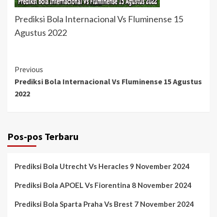
Prediksi Bola Internacional Vs Fluminense 15
Agustus 2022
Continue
Previous
Prediksi Bola Internacional Vs Fluminense 15 Agustus
Reading
2022
Pos-pos Terbaru
Prediksi Bola Utrecht Vs Heracles 9 November 2024
Prediksi Bola APOEL Vs Fiorentina 8 November 2024
Prediksi Bola Sparta Praha Vs Brest 7 November 2024