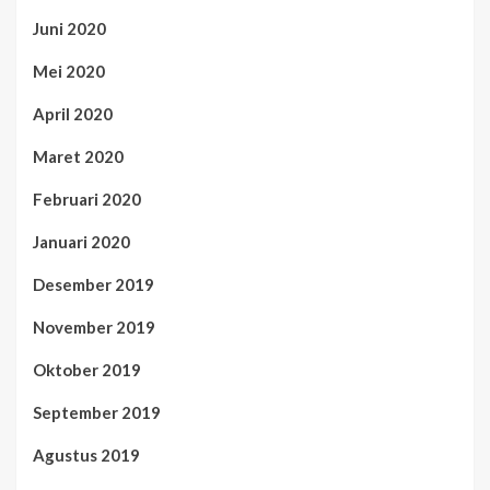
Juni 2020
Mei 2020
April 2020
Maret 2020
Februari 2020
Januari 2020
Desember 2019
November 2019
Oktober 2019
September 2019
Agustus 2019