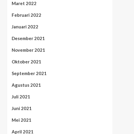
Maret 2022
Februari 2022
Januari 2022
Desember 2021
November 2021
Oktober 2021
September 2021
Agustus 2021
Juli 2021
Juni 2021
Mei 2021
April 2021