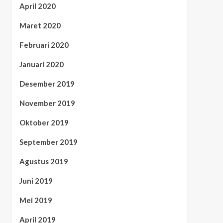
April 2020
Maret 2020
Februari 2020
Januari 2020
Desember 2019
November 2019
Oktober 2019
September 2019
Agustus 2019
Juni 2019
Mei 2019
April 2019