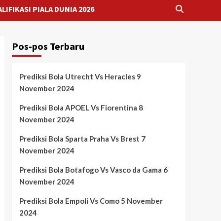
LIFIKASI PIALA DUNIA 2026
Pos-pos Terbaru
Prediksi Bola Utrecht Vs Heracles 9
November 2024
Prediksi Bola APOEL Vs Fiorentina 8
November 2024
Prediksi Bola Sparta Praha Vs Brest 7
November 2024
Prediksi Bola Botafogo Vs Vasco da Gama 6
November 2024
Prediksi Bola Empoli Vs Como 5 November
2024