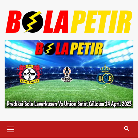
Skip
to
content
Primary
Menu