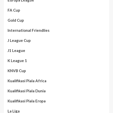
Europa League
FA Cup
Gold Cup
International Friendlies
J League Cup
J1 League
K League 1
KNVB Cup
Kualifikasi Piala Africa
Kualifikasi Piala Dunia
Kualifikasi Piala Eropa
La Liga