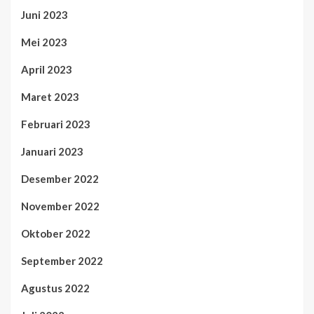
Juni 2023
Mei 2023
April 2023
Maret 2023
Februari 2023
Januari 2023
Desember 2022
November 2022
Oktober 2022
September 2022
Agustus 2022