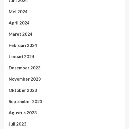
Juni 2024
Mei 2024
April 2024
Maret 2024
Februari 2024
Januari 2024
Desember 2023
November 2023
Oktober 2023
September 2023
Agustus 2023
Juli 2023