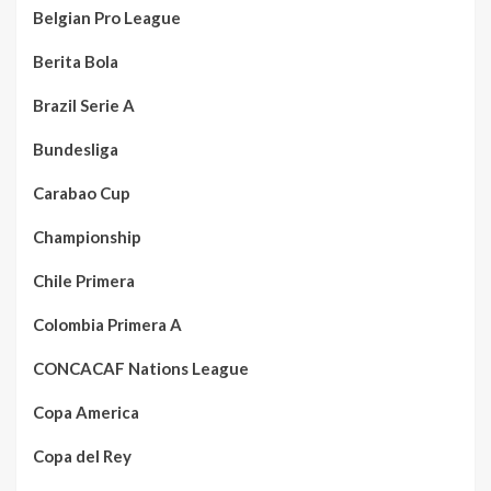
Belgian Pro League
Berita Bola
Brazil Serie A
Bundesliga
Carabao Cup
Championship
Chile Primera
Colombia Primera A
CONCACAF Nations League
Copa America
Copa del Rey