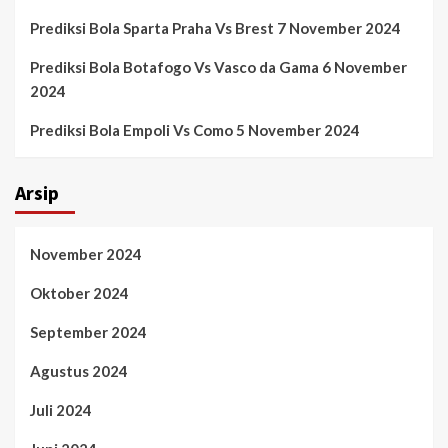
Prediksi Bola Sparta Praha Vs Brest 7 November 2024
Prediksi Bola Botafogo Vs Vasco da Gama 6 November
2024
Prediksi Bola Empoli Vs Como 5 November 2024
Arsip
November 2024
Oktober 2024
September 2024
Agustus 2024
Juli 2024