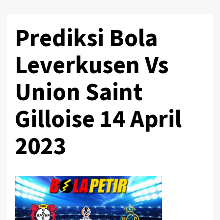
Prediksi Bola
Leverkusen Vs
Union Saint
Gilloise 14 April
2023