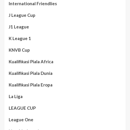
International Friendlies
J League Cup
J1 League
K League 1
KNVB Cup
Kualifikasi Piala Africa
Kualifikasi Piala Dunia
Kualifikasi Piala Eropa
La Liga
LEAGUE CUP
League One