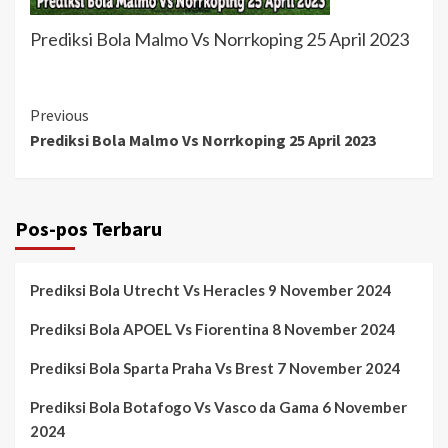
Prediksi Bola Malmo Vs Norrkoping 25 April 2023
Continue
Previous
Prediksi Bola Malmo Vs Norrkoping 25 April 2023
Reading
Pos-pos Terbaru
Prediksi Bola Utrecht Vs Heracles 9 November 2024
Prediksi Bola APOEL Vs Fiorentina 8 November 2024
Prediksi Bola Sparta Praha Vs Brest 7 November 2024
Prediksi Bola Botafogo Vs Vasco da Gama 6 November
2024