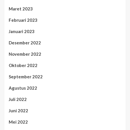
Maret 2023
Februari 2023
Januari 2023
Desember 2022
November 2022
Oktober 2022
September 2022
Agustus 2022
Juli 2022
Juni 2022
Mei 2022