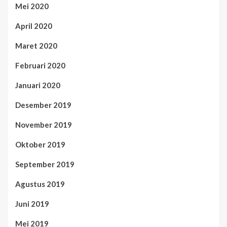
Mei 2020
April 2020
Maret 2020
Februari 2020
Januari 2020
Desember 2019
November 2019
Oktober 2019
September 2019
Agustus 2019
Juni 2019
Mei 2019