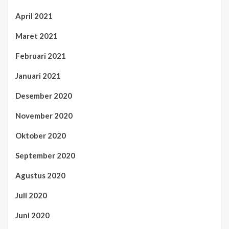
April 2021
Maret 2021
Februari 2021
Januari 2021
Desember 2020
November 2020
Oktober 2020
September 2020
Agustus 2020
Juli 2020
Juni 2020