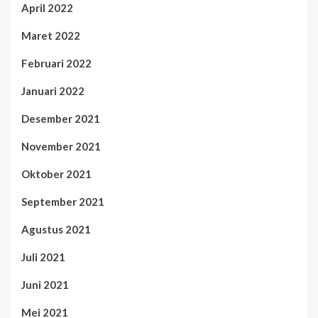
April 2022
Maret 2022
Februari 2022
Januari 2022
Desember 2021
November 2021
Oktober 2021
September 2021
Agustus 2021
Juli 2021
Juni 2021
Mei 2021