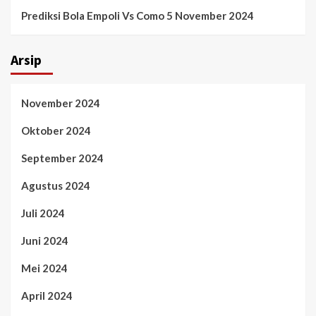
Prediksi Bola Empoli Vs Como 5 November 2024
Arsip
November 2024
Oktober 2024
September 2024
Agustus 2024
Juli 2024
Juni 2024
Mei 2024
April 2024