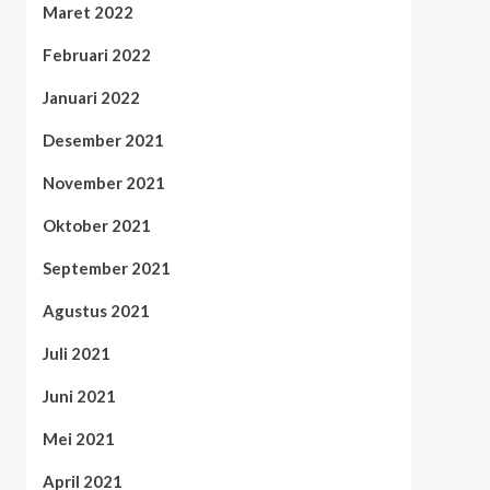
Maret 2022
Februari 2022
Januari 2022
Desember 2021
November 2021
Oktober 2021
September 2021
Agustus 2021
Juli 2021
Juni 2021
Mei 2021
April 2021