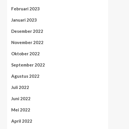
Februari 2023
Januari 2023
Desember 2022
November 2022
Oktober 2022
September 2022
Agustus 2022
Juli 2022
Juni 2022
Mei 2022
April 2022