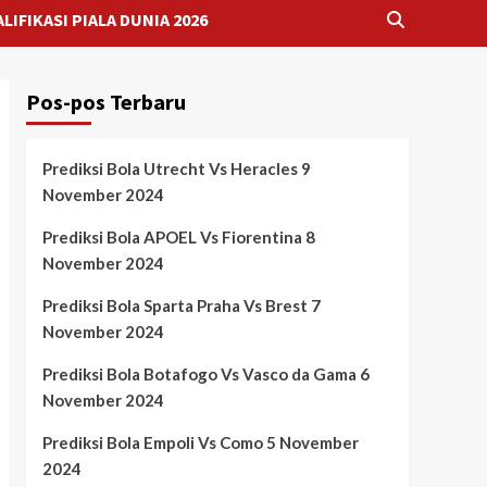
LIFIKASI PIALA DUNIA 2026
Pos-pos Terbaru
Prediksi Bola Utrecht Vs Heracles 9
November 2024
Prediksi Bola APOEL Vs Fiorentina 8
November 2024
Prediksi Bola Sparta Praha Vs Brest 7
November 2024
Prediksi Bola Botafogo Vs Vasco da Gama 6
November 2024
Prediksi Bola Empoli Vs Como 5 November
2024