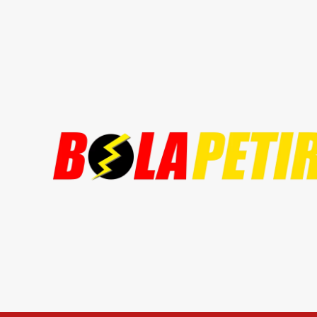
Skip
to
content