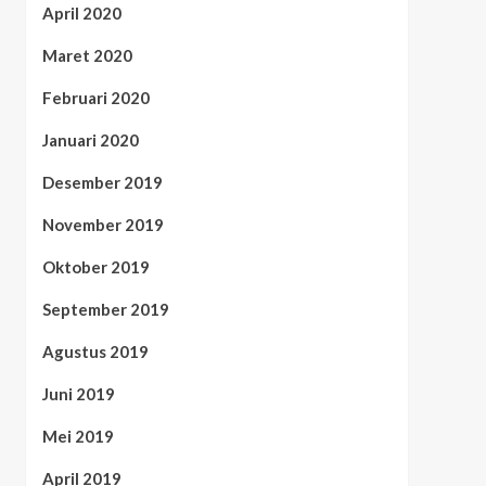
April 2020
Maret 2020
Februari 2020
Januari 2020
Desember 2019
November 2019
Oktober 2019
September 2019
Agustus 2019
Juni 2019
Mei 2019
April 2019