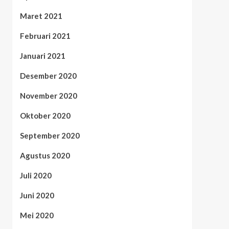
Maret 2021
Februari 2021
Januari 2021
Desember 2020
November 2020
Oktober 2020
September 2020
Agustus 2020
Juli 2020
Juni 2020
Mei 2020