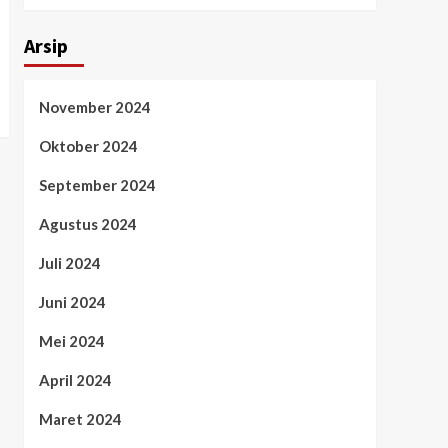
Arsip
November 2024
Oktober 2024
September 2024
Agustus 2024
Juli 2024
Juni 2024
Mei 2024
April 2024
Maret 2024