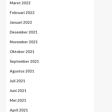
Maret 2022
Februari 2022
Januari 2022
Desember 2021
November 2021
Oktober 2021
September 2021
Agustus 2021
Juli 2021
Juni 2021
Mei 2021
April 2021