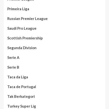
Primeira Liga
Russian Premier League
Saudi Pro League
Scottish Premiership
Segunda Division
Serie A
Serie B
Taca da Liga
Taca de Portugal
Tak Berkategori
Turkey Super Lig