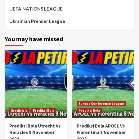
UEFA NATIONS LEAGUE
Ukrainian Premier League
You may have missed
Europa Conference League
Eredivisie
Prediksi Bola
Prediksi Bola
Prediksi Bola Utrecht Vs
Prediksi Bola APOEL Vs
Heracles 9 November
Fiorentina 8 November
2024
2024