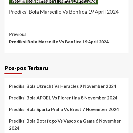
Prediksi Bola Marseille Vs Benfica 19 April 2024
Continue
Previous
Prediksi Bola Marseille Vs Benfica 19 April 2024
Reading
Pos-pos Terbaru
Prediksi Bola Utrecht Vs Heracles 9 November 2024
Prediksi Bola APOEL Vs Fiorentina 8 November 2024
Prediksi Bola Sparta Praha Vs Brest 7 November 2024
Prediksi Bola Botafogo Vs Vasco da Gama 6 November
2024