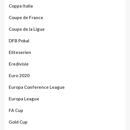
Coppa Italia
Coupe de France
Coupe de la Ligue
DFB Pokal
Eliteserien
Eredivisie
Euro 2020
Europa Conference League
Europa League
FA Cup
Gold Cup