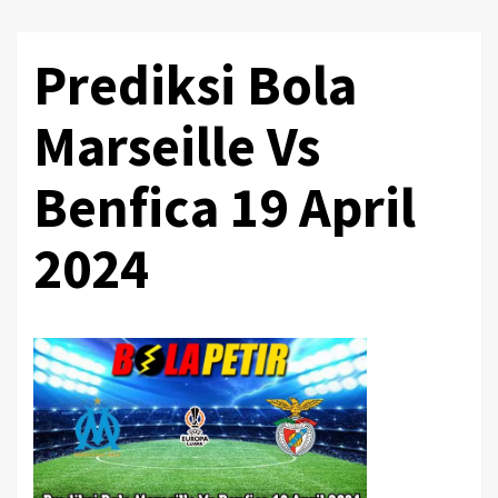
Prediksi Bola
Marseille Vs
Benfica 19 April
2024