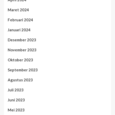
Maret 2024
Februari 2024
Januari 2024
Desember 2023
November 2023
Oktober 2023
September 2023
Agustus 2023
Juli 2023
Juni 2023
Mei 2023