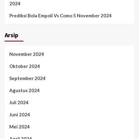
2024
Prediksi Bola Empoli Vs Como 5 November 2024
Arsip
November 2024
Oktober 2024
September 2024
Agustus 2024
Juli 2024
Juni 2024
Mei 2024
April 2024