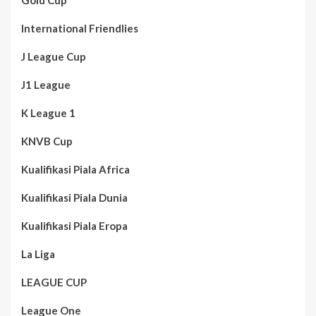
Gold Cup
International Friendlies
J League Cup
J1 League
K League 1
KNVB Cup
Kualifikasi Piala Africa
Kualifikasi Piala Dunia
Kualifikasi Piala Eropa
La Liga
LEAGUE CUP
League One