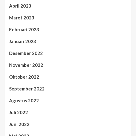
April 2023
Maret 2023
Februari 2023
Januari 2023
Desember 2022
November 2022
Oktober 2022
September 2022
Agustus 2022
Juli 2022
Juni 2022