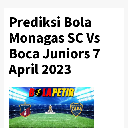
Prediksi Bola
Monagas SC Vs
Boca Juniors 7
April 2023