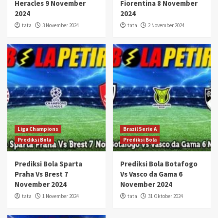
Heracles 9 November
Fiorentina 8 November
2024
2024
tata
3 November 2024
tata
2 November 2024
Liga Champions
Brazil Serie A
Prediksi Bola
Prediksi Bola
Prediksi Bola Sparta
Prediksi Bola Botafogo
Praha Vs Brest 7
Vs Vasco da Gama 6
November 2024
November 2024
tata
1 November 2024
tata
31 Oktober 2024