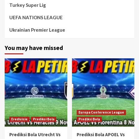
Turkey Super Lig
UEFA NATIONS LEAGUE
Ukrainian Premier League
You may have missed
Europa Conference League
Eredivisie
Prediksi Bola
Prediksi Bola
Prediksi Bola Utrecht Vs
Prediksi Bola APOEL Vs