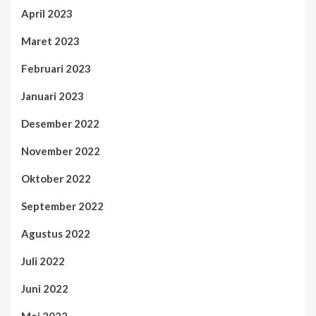
April 2023
Maret 2023
Februari 2023
Januari 2023
Desember 2022
November 2022
Oktober 2022
September 2022
Agustus 2022
Juli 2022
Juni 2022