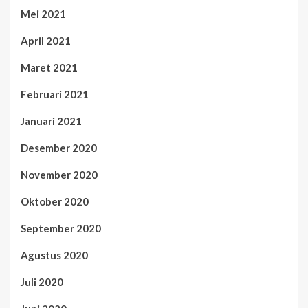
Mei 2021
April 2021
Maret 2021
Februari 2021
Januari 2021
Desember 2020
November 2020
Oktober 2020
September 2020
Agustus 2020
Juli 2020