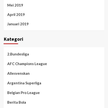
Mei 2019
April 2019
Januari 2019
Kategori
2.Bundesliga
AFC Champions League
Allesvenskan
Argentina Superliga
Belgian Pro League
Berita Bola