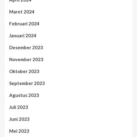
Maret 2024
Februari 2024
Januari 2024
Desember 2023
November 2023
Oktober 2023
September 2023
Agustus 2023
Juli 2023
Juni 2023
Mei 2023