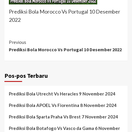
Prediksi Bola Morocco Vs Portugal 10 Desember
2022
Continue
Previous
Prediksi Bola Morocco Vs Portugal 10 Desember 2022
Reading
Pos-pos Terbaru
Prediksi Bola Utrecht Vs Heracles 9 November 2024
Prediksi Bola APOEL Vs Fiorentina 8 November 2024
Prediksi Bola Sparta Praha Vs Brest 7 November 2024
Prediksi Bola Botafogo Vs Vasco da Gama 6 November