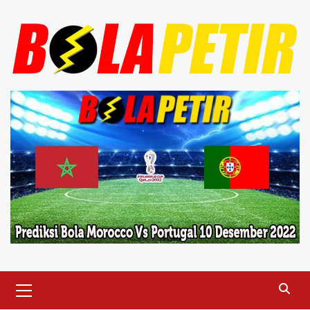
Skip
to
content
Primary
Menu