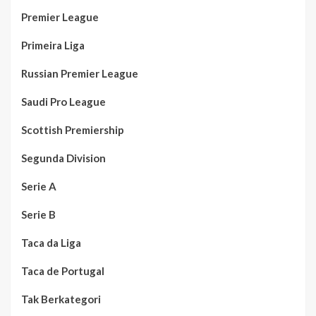
Premier League
Primeira Liga
Russian Premier League
Saudi Pro League
Scottish Premiership
Segunda Division
Serie A
Serie B
Taca da Liga
Taca de Portugal
Tak Berkategori