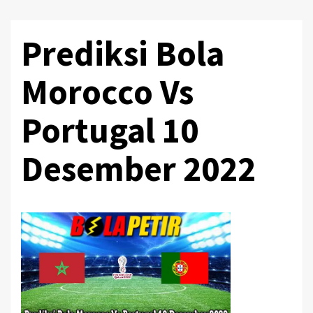
Prediksi Bola
Morocco Vs
Portugal 10
Desember 2022