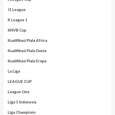
J1 League
K League 1
KNVB Cup
Kualifikasi Piala Africa
Kualifikasi Piala Dunia
Kualifikasi Piala Eropa
La Liga
LEAGUE CUP
League One
Liga 1 Indonesia
Liga Champions