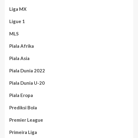
Liga MX
Ligue 1
MLS
Piala Afrika
Piala Asia
Piala Dunia 2022
Piala Dunia U-20
Piala Eropa
Prediksi Bola
Premier League
Primeira Liga