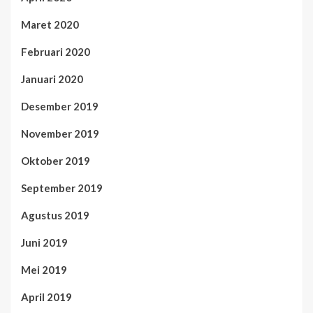
Maret 2020
Februari 2020
Januari 2020
Desember 2019
November 2019
Oktober 2019
September 2019
Agustus 2019
Juni 2019
Mei 2019
April 2019