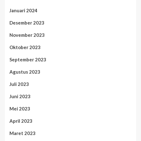
Januari 2024
Desember 2023
November 2023
Oktober 2023
September 2023
Agustus 2023
Juli 2023
Juni 2023
Mei 2023
April 2023
Maret 2023