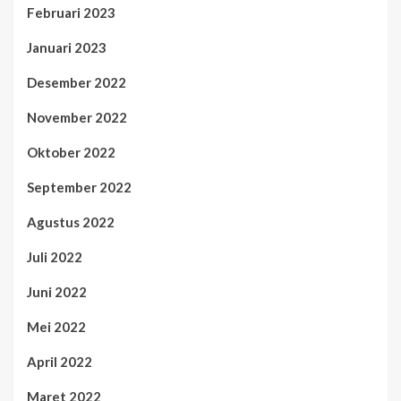
Februari 2023
Januari 2023
Desember 2022
November 2022
Oktober 2022
September 2022
Agustus 2022
Juli 2022
Juni 2022
Mei 2022
April 2022
Maret 2022