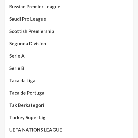
Russian Premier League
Saudi Pro League
Scottish Premiership
Segunda Division
Serie A
Serie B
Taca da Liga
Taca de Portugal
Tak Berkategori
Turkey Super Lig
UEFA NATIONS LEAGUE