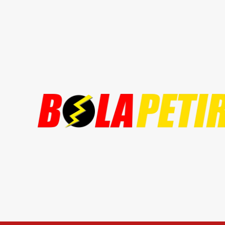
Skip
to
content