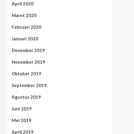
April 2020
Maret 2020
Februari 2020
Januari 2020
Desember 2019
November 2019
Oktober 2019
September 2019
Agustus 2019
Juni 2019
Mei 2019
April 2019