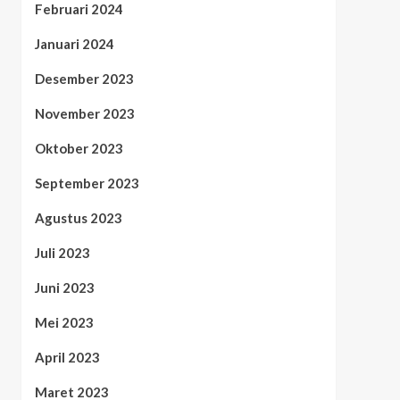
Februari 2024
Januari 2024
Desember 2023
November 2023
Oktober 2023
September 2023
Agustus 2023
Juli 2023
Juni 2023
Mei 2023
April 2023
Maret 2023