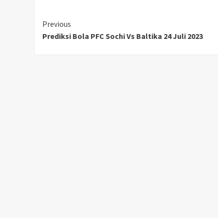
Continue
Previous
Prediksi Bola PFC Sochi Vs Baltika 24 Juli 2023
Reading