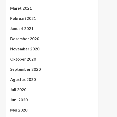
Maret 2021
Februari 2021
Januari 2021
Desember 2020
November 2020
Oktober 2020
September 2020
Agustus 2020
Juli 2020
Juni 2020
Mei 2020