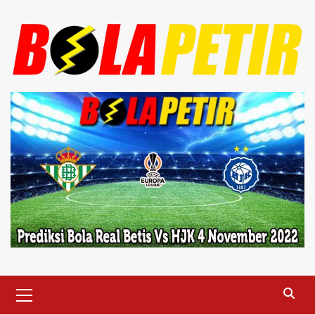
Skip
to
content
Primary
Menu