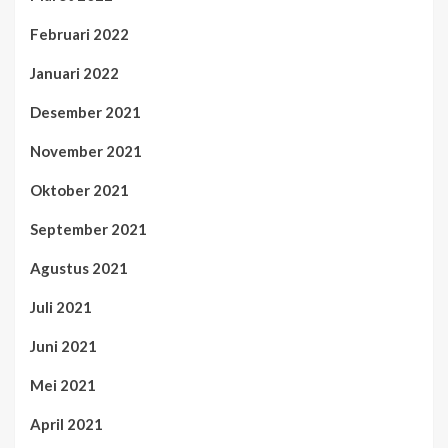
Februari 2022
Januari 2022
Desember 2021
November 2021
Oktober 2021
September 2021
Agustus 2021
Juli 2021
Juni 2021
Mei 2021
April 2021