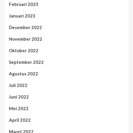
Februari 2023
Januari 2023
Desember 2022
November 2022
Oktober 2022
September 2022
Agustus 2022
Juli 2022
Juni 2022
Mei 2022
April 2022
Maret 2022