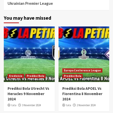
Ukrainian Premier League
You may have missed
Europa Conference League
Eredivisie
Prediksi Bola
Prediksi Bola
Prediksi Bola Utrecht Vs
Prediksi Bola APOEL Vs
Heracles 9 November
Fiorentina 8 November
2024
2024
tata
3 November 2024
tata
2 November 2024