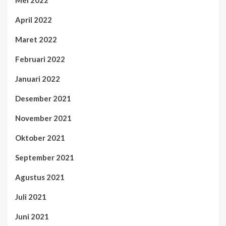
Mei 2022
April 2022
Maret 2022
Februari 2022
Januari 2022
Desember 2021
November 2021
Oktober 2021
September 2021
Agustus 2021
Juli 2021
Juni 2021