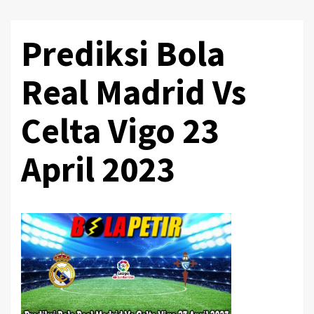
Prediksi Bola
Real Madrid Vs
Celta Vigo 23
April 2023