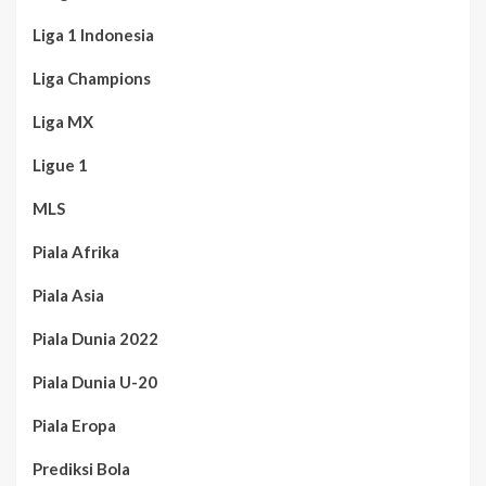
Liga 1 Indonesia
Liga Champions
Liga MX
Ligue 1
MLS
Piala Afrika
Piala Asia
Piala Dunia 2022
Piala Dunia U-20
Piala Eropa
Prediksi Bola