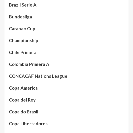
Brazil Serie A
Bundesliga
Carabao Cup
Championship
Chile Primera
Colombia Primera A
CONCACAF Nations League
Copa America
Copa del Rey
Copa do Brasil
Copa Libertadores