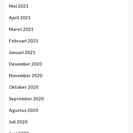
Mei 2021
April 2021
Maret 2021
Februari 2021
Januari 2021
Desember 2020
November 2020
Oktober 2020
September 2020
Agustus 2020
Juli 2020