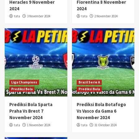
Heracles 9 November
Fiorentina 8 November
2024
2024
tata
3 November 2024
tata
2 November 2024
Liga Champions
Brazil Serie A
Prediksi Bola
Prediksi Bola
Prediksi Bola Sparta
Prediksi Bola Botafogo
Praha Vs Brest 7
Vs Vasco da Gama 6
November 2024
November 2024
tata
1 November 2024
tata
31 Oktober 2024