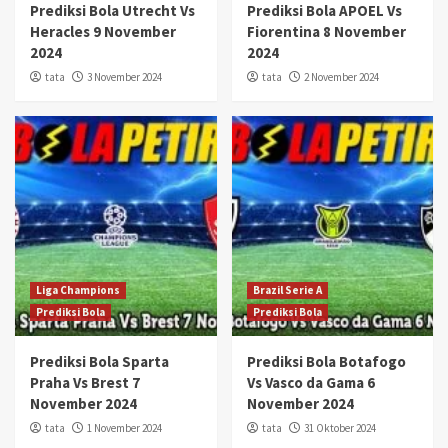
Prediksi Bola Utrecht Vs
Prediksi Bola APOEL Vs
Heracles 9 November
Fiorentina 8 November
2024
2024
tata
3 November 2024
tata
2 November 2024
Liga Champions
Brazil Serie A
Prediksi Bola
Prediksi Bola
Prediksi Bola Sparta
Prediksi Bola Botafogo
Praha Vs Brest 7
Vs Vasco da Gama 6
November 2024
November 2024
tata
1 November 2024
tata
31 Oktober 2024