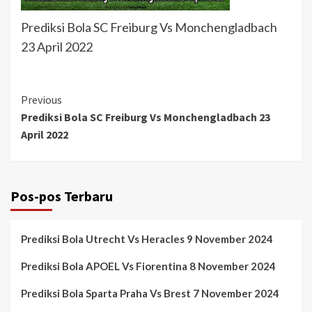
Prediksi Bola SC Freiburg Vs Monchengladbach
23 April 2022
Continue
Previous
Prediksi Bola SC Freiburg Vs Monchengladbach 23
Reading
April 2022
Pos-pos Terbaru
Prediksi Bola Utrecht Vs Heracles 9 November 2024
Prediksi Bola APOEL Vs Fiorentina 8 November 2024
Prediksi Bola Sparta Praha Vs Brest 7 November 2024