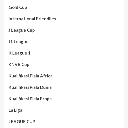
Gold Cup
International Friendlies
J League Cup
J1 League
K League 1
KNVB Cup
Kualifikasi Piala Africa
Kualifikasi Piala Dunia
Kualifikasi Piala Eropa
La Liga
LEAGUE CUP