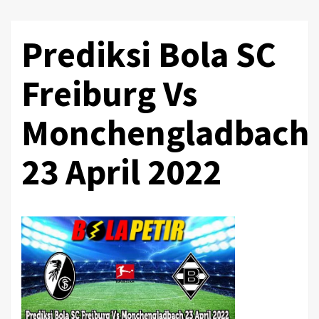
Prediksi Bola SC
Freiburg Vs
Monchengladbach
23 April 2022