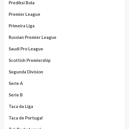
Prediksi Bola
Premier League
Primeira Liga
Russian Premier League
Saudi Pro League
Scottish Premiership
Segunda Division
Serie A
Serie B
Taca da Liga
Taca de Portugal