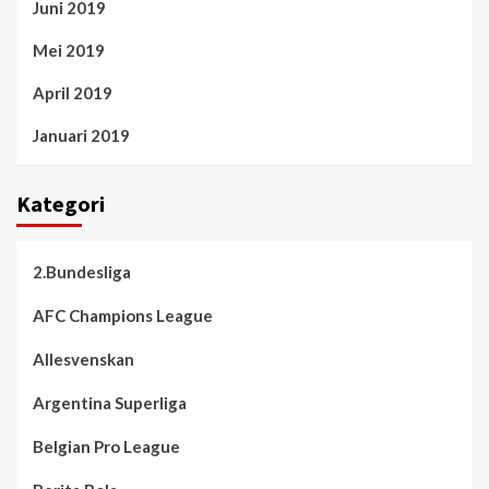
Juni 2019
Mei 2019
April 2019
Januari 2019
Kategori
2.Bundesliga
AFC Champions League
Allesvenskan
Argentina Superliga
Belgian Pro League