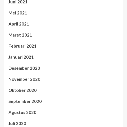
Juni 2021
Mei 2021
April 2021
Maret 2021
Februari 2021
Januari 2021
Desember 2020
November 2020
Oktober 2020
September 2020
Agustus 2020
Juli 2020