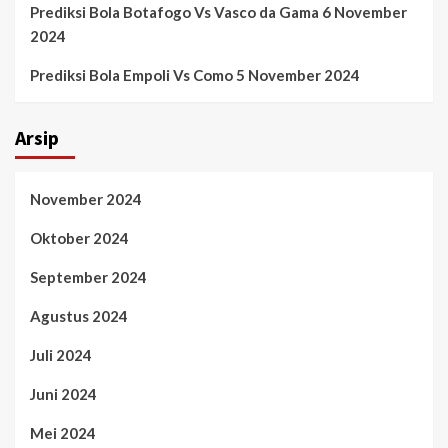
Prediksi Bola Botafogo Vs Vasco da Gama 6 November
2024
Prediksi Bola Empoli Vs Como 5 November 2024
Arsip
November 2024
Oktober 2024
September 2024
Agustus 2024
Juli 2024
Juni 2024
Mei 2024