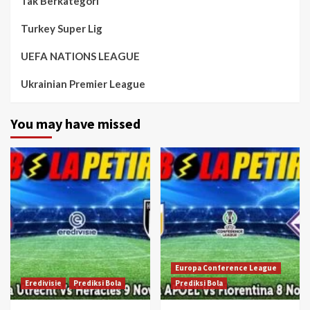
Tak Berkategori
Turkey Super Lig
UEFA NATIONS LEAGUE
Ukrainian Premier League
You may have missed
Europa Conference League
Eredivisie
Prediksi Bola
Prediksi Bola