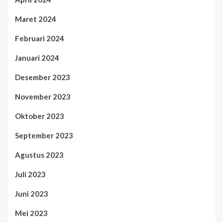
Maret 2024
Februari 2024
Januari 2024
Desember 2023
November 2023
Oktober 2023
September 2023
Agustus 2023
Juli 2023
Juni 2023
Mei 2023