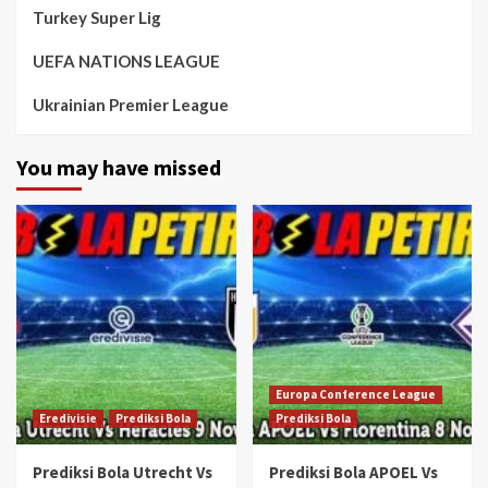
Turkey Super Lig
UEFA NATIONS LEAGUE
Ukrainian Premier League
You may have missed
Europa Conference League
Eredivisie
Prediksi Bola
Prediksi Bola
Prediksi Bola Utrecht Vs
Prediksi Bola APOEL Vs