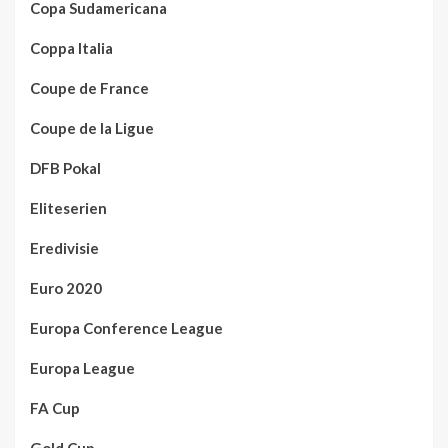
Copa Sudamericana
Coppa Italia
Coupe de France
Coupe de la Ligue
DFB Pokal
Eliteserien
Eredivisie
Euro 2020
Europa Conference League
Europa League
FA Cup