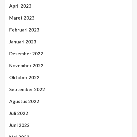
April 2023
Maret 2023
Februari 2023
Januari 2023
Desember 2022
November 2022
Oktober 2022
September 2022
Agustus 2022
Juli 2022
Juni 2022