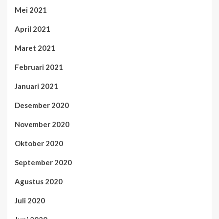
Mei 2021
April 2021
Maret 2021
Februari 2021
Januari 2021
Desember 2020
November 2020
Oktober 2020
September 2020
Agustus 2020
Juli 2020