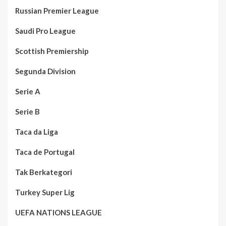
Russian Premier League
Saudi Pro League
Scottish Premiership
Segunda Division
Serie A
Serie B
Taca da Liga
Taca de Portugal
Tak Berkategori
Turkey Super Lig
UEFA NATIONS LEAGUE