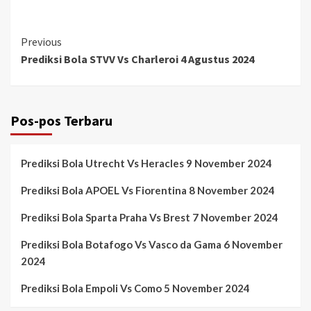
Continue
Previous
Prediksi Bola STVV Vs Charleroi 4 Agustus 2024
Reading
Pos-pos Terbaru
Prediksi Bola Utrecht Vs Heracles 9 November 2024
Prediksi Bola APOEL Vs Fiorentina 8 November 2024
Prediksi Bola Sparta Praha Vs Brest 7 November 2024
Prediksi Bola Botafogo Vs Vasco da Gama 6 November
2024
Prediksi Bola Empoli Vs Como 5 November 2024