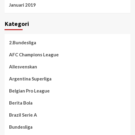
Januari 2019
Kategori
2.Bundesliga
AFC Champions League
Allesvenskan
Argentina Superliga
Belgian Pro League
Berita Bola
Brazil Serie A
Bundesliga