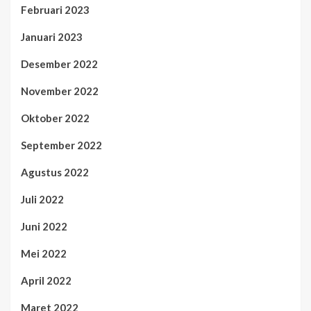
Februari 2023
Januari 2023
Desember 2022
November 2022
Oktober 2022
September 2022
Agustus 2022
Juli 2022
Juni 2022
Mei 2022
April 2022
Maret 2022