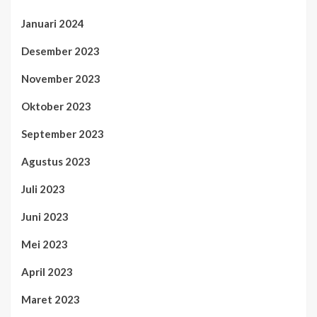
Januari 2024
Desember 2023
November 2023
Oktober 2023
September 2023
Agustus 2023
Juli 2023
Juni 2023
Mei 2023
April 2023
Maret 2023