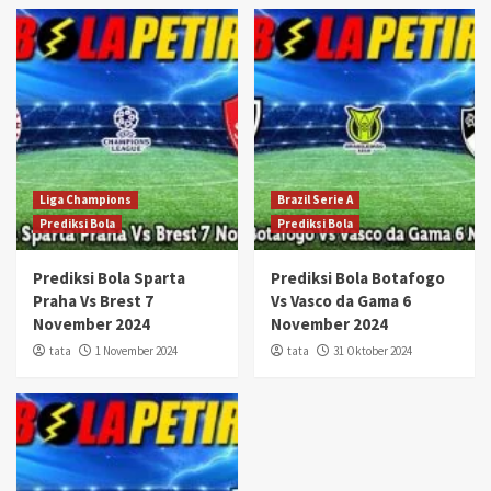
Liga Champions
Brazil Serie A
Prediksi Bola
Prediksi Bola
Prediksi Bola Sparta
Prediksi Bola Botafogo
Praha Vs Brest 7
Vs Vasco da Gama 6
November 2024
November 2024
tata
1 November 2024
tata
31 Oktober 2024