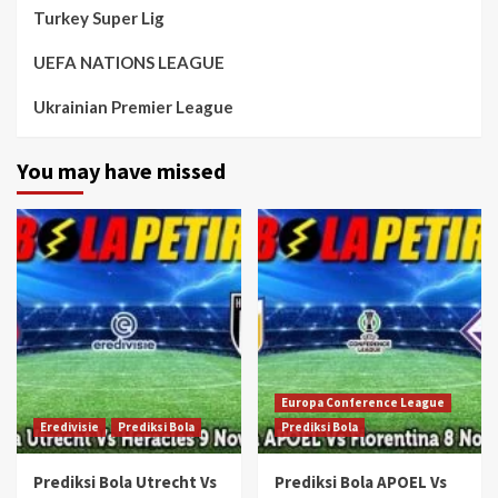
Turkey Super Lig
UEFA NATIONS LEAGUE
Ukrainian Premier League
You may have missed
Europa Conference League
Eredivisie
Prediksi Bola
Prediksi Bola
Prediksi Bola Utrecht Vs
Prediksi Bola APOEL Vs