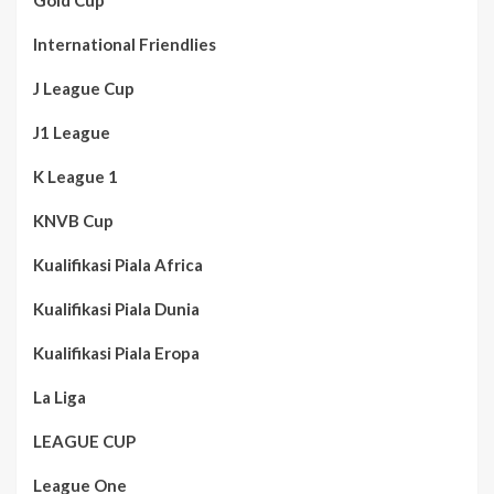
Gold Cup
International Friendlies
J League Cup
J1 League
K League 1
KNVB Cup
Kualifikasi Piala Africa
Kualifikasi Piala Dunia
Kualifikasi Piala Eropa
La Liga
LEAGUE CUP
League One