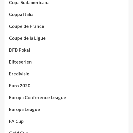
Copa Sudamericana
Coppa Italia
Coupe de France
Coupe de la Ligue
DFB Pokal
Eliteserien
Eredivisie
Euro 2020
Europa Conference League
Europa League
FA Cup