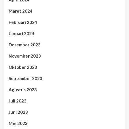
Maret 2024
Februari 2024
Januari 2024
Desember 2023
November 2023
Oktober 2023
September 2023
Agustus 2023
Juli 2023
Juni 2023
Mei 2023