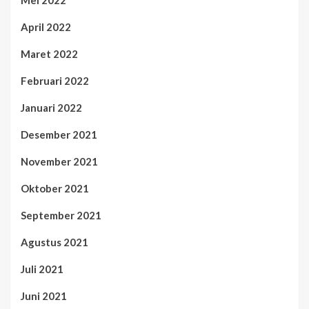
Mei 2022
April 2022
Maret 2022
Februari 2022
Januari 2022
Desember 2021
November 2021
Oktober 2021
September 2021
Agustus 2021
Juli 2021
Juni 2021