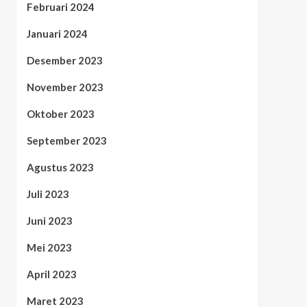
Februari 2024
Januari 2024
Desember 2023
November 2023
Oktober 2023
September 2023
Agustus 2023
Juli 2023
Juni 2023
Mei 2023
April 2023
Maret 2023