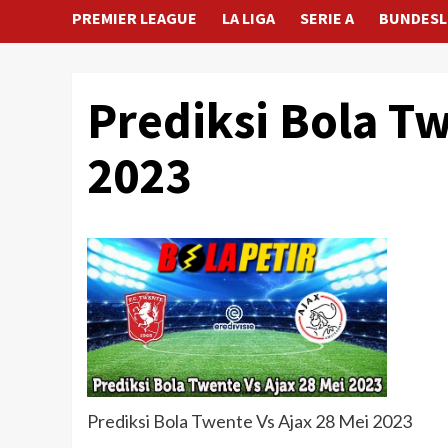
PREMIER LEAGUE
LA LIGA
SERIE A
BUNDESL
Prediksi Bola Tw
2023
Prediksi Bola Twente Vs Ajax 28 Mei 2023