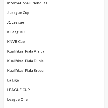
International Friendlies
J League Cup
J1 League
K League 1
KNVB Cup
Kualifikasi Piala Africa
Kualifikasi Piala Dunia
Kualifikasi Piala Eropa
La Liga
LEAGUE CUP
League One