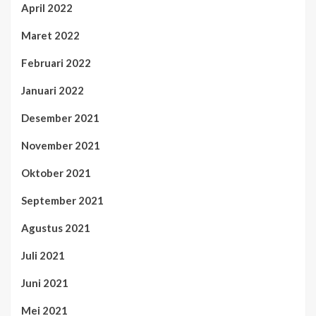
April 2022
Maret 2022
Februari 2022
Januari 2022
Desember 2021
November 2021
Oktober 2021
September 2021
Agustus 2021
Juli 2021
Juni 2021
Mei 2021