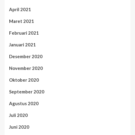
April 2021
Maret 2021
Februari 2021
Januari 2021
Desember 2020
November 2020
Oktober 2020
September 2020
Agustus 2020
Juli 2020
Juni 2020