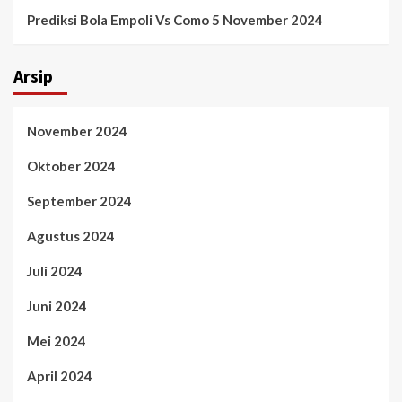
Prediksi Bola Empoli Vs Como 5 November 2024
Arsip
November 2024
Oktober 2024
September 2024
Agustus 2024
Juli 2024
Juni 2024
Mei 2024
April 2024