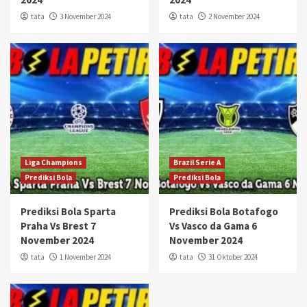
tata
3 November 2024
tata
2 November 2024
Liga Champions
Brazil Serie A
Prediksi Bola
Prediksi Bola
Prediksi Bola Sparta
Prediksi Bola Botafogo
Praha Vs Brest 7
Vs Vasco da Gama 6
November 2024
November 2024
tata
1 November 2024
tata
31 Oktober 2024