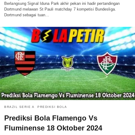
Berlangsung Signal Iduna Park akhir pekan ini hadir pertandingan
Dortmund melawan St Pauli matchday 7 kompetisi Bundesliga.
Dortmund sebagai tuan…
BRAZIL SERIE A
PREDIKSI BOLA
Prediksi Bola Flamengo Vs
Fluminense 18 Oktober 2024