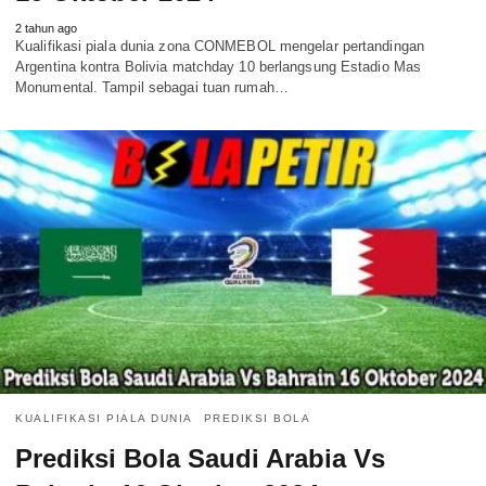
2 tahun ago
Kualifikasi piala dunia zona CONMEBOL mengelar pertandingan
Argentina kontra Bolivia matchday 10 berlangsung Estadio Mas
Monumental. Tampil sebagai tuan rumah…
KUALIFIKASI PIALA DUNIA
PREDIKSI BOLA
Prediksi Bola Saudi Arabia Vs