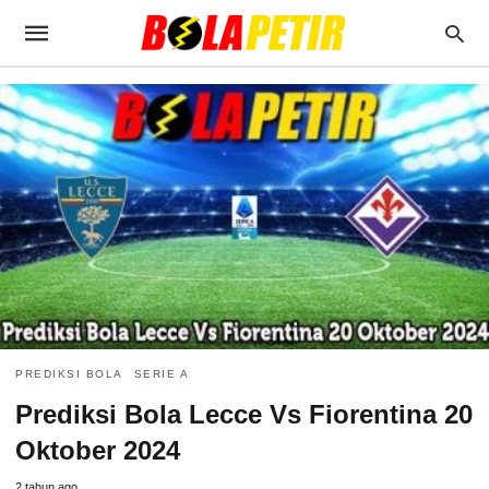
PREDIKSI BOLA
SERIE A
Prediksi Bola Lecce Vs Fiorentina 20
Oktober 2024
2 tahun ago