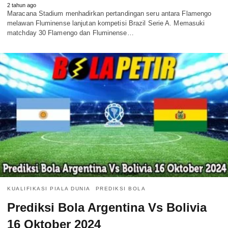
2 tahun ago
Maracana Stadium menhadirkan pertandingan seru antara Flamengo
melawan Fluminense lanjutan kompetisi Brazil Serie A. Memasuki
matchday 30 Flamengo dan Fluminense…
KUALIFIKASI PIALA DUNIA
PREDIKSI BOLA
Prediksi Bola Argentina Vs Bolivia
16 Oktober 2024