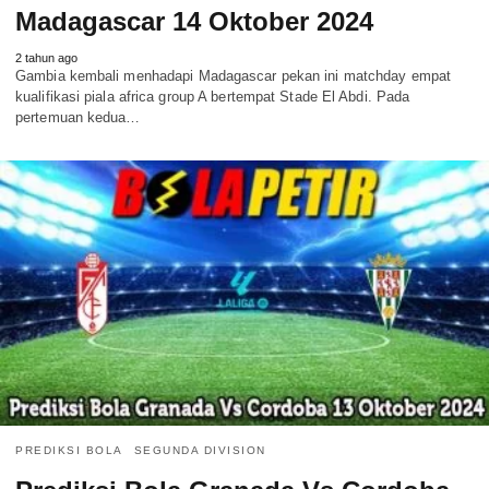
Madagascar 14 Oktober 2024
2 tahun ago
Gambia kembali menhadapi Madagascar pekan ini matchday empat
kualifikasi piala africa group A bertempat Stade El Abdi. Pada
pertemuan kedua…
PREDIKSI BOLA
SEGUNDA DIVISION