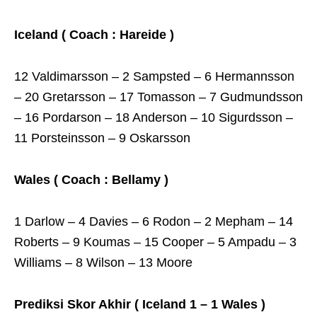
Iceland ( Coach : Hareide )
12 Valdimarsson – 2 Sampsted – 6 Hermannsson
– 20 Gretarsson – 17 Tomasson – 7 Gudmundsson
– 16 Pordarson – 18 Anderson – 10 Sigurdsson –
11 Porsteinsson – 9 Oskarsson
Wales ( Coach : Bellamy )
1 Darlow – 4 Davies – 6 Rodon – 2 Mepham – 14
Roberts – 9 Koumas – 15 Cooper – 5 Ampadu – 3
Williams – 8 Wilson – 13 Moore
Prediksi Skor Akhir ( Iceland 1 – 1 Wales )