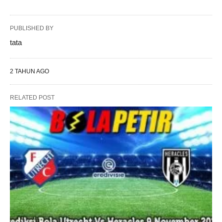
PUBLISHED BY
tata
2 TAHUN AGO
RELATED POST