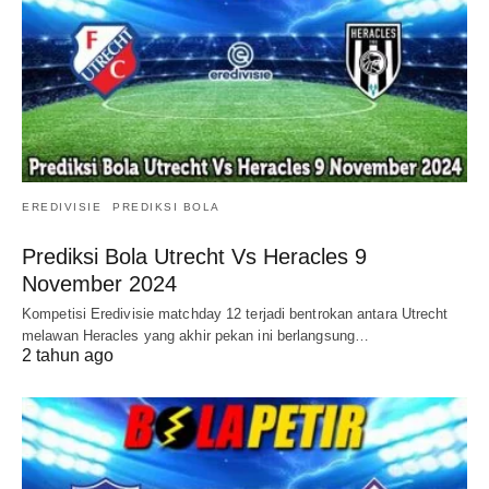
EREDIVISIE
PREDIKSI BOLA
Prediksi Bola Utrecht Vs Heracles 9
November 2024
Kompetisi Eredivisie matchday 12 terjadi bentrokan antara Utrecht
melawan Heracles yang akhir pekan ini berlangsung…
2 tahun ago