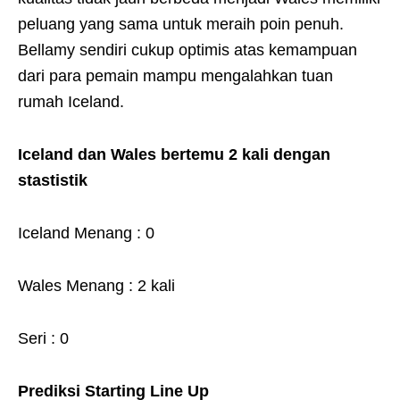
peluang yang sama untuk meraih poin penuh.
Bellamy sendiri cukup optimis atas kemampuan
dari para pemain mampu mengalahkan tuan
rumah Iceland.
Iceland dan Wales bertemu 2 kali dengan
stastistik
Iceland Menang : 0
Wales Menang : 2 kali
Seri : 0
Prediksi Starting Line Up