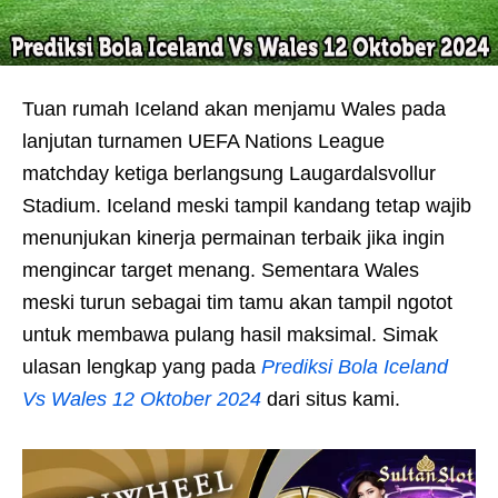
Tuan rumah Iceland akan menjamu Wales pada
lanjutan turnamen UEFA Nations League
matchday ketiga berlangsung Laugardalsvollur
Stadium. Iceland meski tampil kandang tetap wajib
menunjukan kinerja permainan terbaik jika ingin
mengincar target menang. Sementara Wales
meski turun sebagai tim tamu akan tampil ngotot
untuk membawa pulang hasil maksimal. Simak
ulasan lengkap yang pada
Prediksi Bola Iceland
Vs Wales 12 Oktober 2024
dari situs kami.